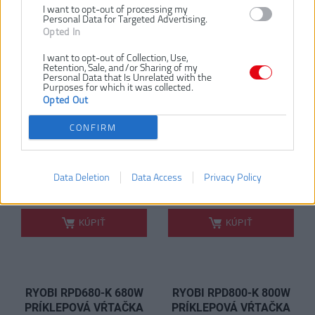
I want to opt-out of processing my
1200W PRÍKLEPOVÁ
PRÍKLEPOVÁ VŔTAČKA
Personal Data for Targeted Advertising.
VŔTAČKA
Opted In
I want to opt-out of Collection, Use,
Retention, Sale, and/or Sharing of my
Personal Data that Is Unrelated with the
Purposes for which it was collected.
Opted Out
CONFIRM
Data Deletion
112,00 €
Data Access
Privacy Policy
56,00 €
.
.
KÚPIŤ
KÚPIŤ
RYOBI RPD680-K 680W
RYOBI RPD800-K 800W
PRÍKLEPOVÁ VŔTAČKA
PRÍKLEPOVÁ VŔTAČKA