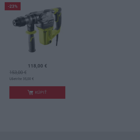
-23%
118,00 €
153,00 €
.
Ušetríte 35,00 €
KÚPIŤ