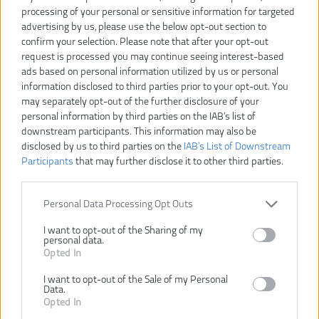
AEG SBE 750 RZ
RYOBI RPD1010-K
processing of your personal or sensitive information for targeted
PRÍKLEPOVÁ VŔTAČKA
1010W PRÍKLEPOVÁ
advertising by us, please use the below opt-out section to
VŔTAČKA
confirm your selection. Please note that after your opt-out
-10%
request is processed you may continue seeing interest-based
ads based on personal information utilized by us or personal
information disclosed to third parties prior to your opt-out. You
may separately opt-out of the further disclosure of your
personal information by third parties on the IAB’s list of
downstream participants. This information may also be
disclosed by us to third parties on the
IAB’s List of Downstream
Participants
that may further disclose it to other third parties.
105,30 €
96,00 €
117,00 €
.
.
Personal Data Processing Opt Outs
Ušetríte 11,70 €
I want to opt-out of the Sharing of my
KÚPIŤ
personal data.
KÚPIŤ
Opted In
I want to opt-out of the Sale of my Personal
Data.
Opted In
RYOBI RPD1200-K
RYOBI RPD500-G 500W