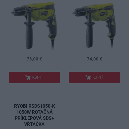
73,00 €
74,00 €
.
.
KÚPIŤ
KÚPIŤ
RYOBI RSDS1050-K
1050W ROTAČNÁ
PRÍKLEPOVÁ SDS+
VŔTAČKA