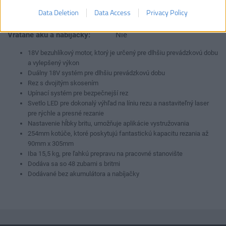
Priemer kotúča:
254 mm
Data Deletion
Data Access
Privacy Policy
Typ akumulátora:
Li-ion
Vrátane aku a nabíjačky:
Nie
18V bezuhlíkový motor, ktorý je určený pre dlhšiu prevádzkovú dobu
a vylepšený výkon
Duálny 18V systém pre dlhšiu prevádzkovú dobu
Rez s dvojitým skosením
Upínací systém pre bezpečnejší rez
Svetlo LED pre dokonalý výhľad na líniu rezu a nastaviteľný laser
pre rýchle a presné rezanie
Nastavenie hĺbky britu, umožňuje aplikácie vystružovania
254mm kotúče, ktoré poskytujú fantastickú kapacitu rezania až
90mm x 305mm
Iba 15,5 kg, pre ľahkú prepravu na pracovné stanovište
Dodáva sa so 48 zubami s britmi
Dodávané bez akumulátora a nabíjačky