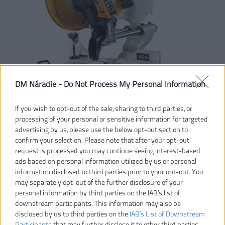
DM Náradie -
Do Not Process My Personal Information
If you wish to opt-out of the sale, sharing to third parties, or
processing of your personal or sensitive information for targeted
advertising by us, please use the below opt-out section to
confirm your selection. Please note that after your opt-out
request is processed you may continue seeing interest-based
627,30 €
697,00 €
ads based on personal information utilized by us or personal
-10%
information disclosed to third parties prior to your opt-out. You
may separately opt-out of the further disclosure of your
Dostupnosť:
DODANIE DO 5-8 DNÍ
personal information by third parties on the IAB’s list of
downstream participants. This information may also be
VLOŽIŤ DO KOŠÍKA
disclosed by us to third parties on the
IAB’s List of Downstream
Participants
that may further disclose it to other third parties.