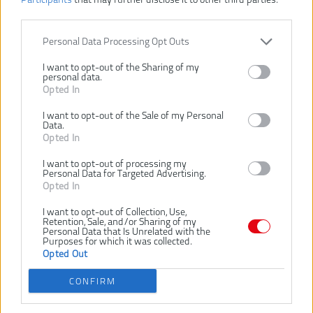
BPS18-254BL-0
Číslo produktu:
Výrobca:
AEG
Personal Data Processing Opt Outs
Typ tovaru:
Pokosové píly
I want to opt-out of the Sharing of my
personal data.
EAN kód:
4058546009977
Opted In
Záruka:
24 mesiacov
Hmotnosť vrátane aku:
16.3 kg
I want to opt-out of the Sale of my Personal
Data.
Kapacita pokosu do ľava:
45 °
Opted In
Kapacita pokosu do prava:
45 °
I want to opt-out of processing my
LED:
Áno
Personal Data for Targeted Advertising.
Opted In
Max. hĺbka rezania:
90 mm
Max. hĺbka rezania pri 45°:
43 mm
I want to opt-out of Collection, Use,
Retention, Sale, and/or Sharing of my
Max. kap. rezania pokusu 45°/
39 x 215 mm
Personal Data that Is Unrelated with the
úkosu 45°:
Purposes for which it was collected.
Opted Out
Max. kapacita krížového rezu
39 x 305 mm
0-45°:
CONFIRM
Napätie:
18 V
Otáčky bez zaťaženia:
3900 ot/m