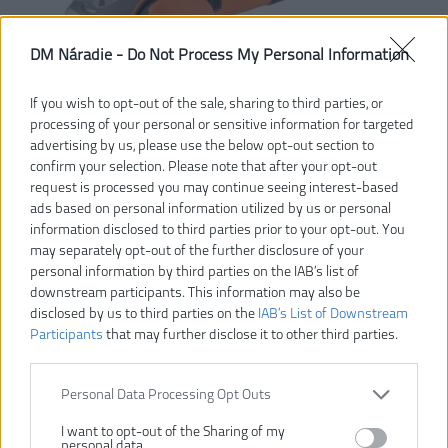
DM Náradie -
Do Not Process My Personal Information
If you wish to opt-out of the sale, sharing to third parties, or
processing of your personal or sensitive information for targeted
advertising by us, please use the below opt-out section to
confirm your selection. Please note that after your opt-out
request is processed you may continue seeing interest-based
ads based on personal information utilized by us or personal
information disclosed to third parties prior to your opt-out. You
may separately opt-out of the further disclosure of your
personal information by third parties on the IAB’s list of
85,50 €
downstream participants. This information may also be
95,00 €
-10%
disclosed by us to third parties on the
IAB’s List of Downstream
Participants
that may further disclose it to other third parties.
VLOŽIŤ DO KOŠÍKA
Personal Data Processing Opt Outs
WS 10-115 S
Číslo produktu:
I want to opt-out of the Sharing of my
Výrobca:
AEG
personal data.