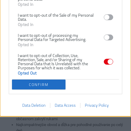
Opted In
Typ tovaru:
Uhlové brúsky
EAN kód:
4002395150588
I want to opt-out of the Sale of my Personal
Data.
Záruka:
24 mesiacov
Opted In
Hmotnosť:
2.3 kg
I want to opt-out of processing my
Max. hĺbka rezania:
35 mm
Personal Data for Targeted Advertising.
Otáčky bez zaťaženia:
11.500 ot/m
Opted In
Priemer kotúča:
115 mm
I want to opt-out of Collection, Use,
Retention, Sale, and/or Sharing of my
Príkon:
1000 W
Personal Data that Is Unrelated with the
Rozmer závitu up. vretena:
M14
Purposes for which it was collected.
Opted Out
Nový výkonný motor 1000W s výnimočnou výkonnosťou
Funkcia blokovania napájania (LLO), ktorá bráni automatickému
CONFIRM
spusteniu po výpadku prúdu
Strojne obrábané kovové prevody pre maximálnu odolnosť
Plochá kovová prevodová hlava pre dokonalý výhľad na
Data Deletion
Data Access
Privacy Policy
opracovávaný materiál a prácu v obmedzenom priestore
Optimalizované chladiace otvory bránia prehrievaniu, a to aj pri
občasnom zakrytí rukami
Najkompaktnejšie obvod a dĺžka pre pohodlné používanie po celý
deň