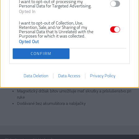
Hmotnosť vrátane aku:
1.8 kg
I want to opt-out of processing my
Personal Data for Targeted Advertising.
Kapacita skľučovadla:
10 mm
Opted In
Max. priemer vŕtania do dreva:
38 mm
I want to opt-out of Collection, Use,
Max. priemer vŕtania do ocele:
10 mm
Retention, Sale, and/or Sharing of my
Personal Data that Is Unrelated with the
Napätie:
18 V
Purposes for which it was collected.
Otáčky bez zaťaženia:
0 - 1100 ot/m
Opted Out
Vrátane aku a nabíjačky:
Nie
CONFIRM
Akumulátorovaná pravouhlá vŕtačka je ideálna pre vrtanie do dreva
a kovu alebo šrubovanie v uzkých a tesných priestoroch
Automatická aretácia hriadele pre jednoduchú a rýchlu výmenu
Data Deletion
Data Access
Privacy Policy
vrtáku
LED osvetľuje pracovnú oblasť pre lepšiu viditeľnosť
Magnetický držiak bitov umožňuje mať skrutky a príslušenstvo pri
ruke
Dodávané bez akumulátora a nabíjačky