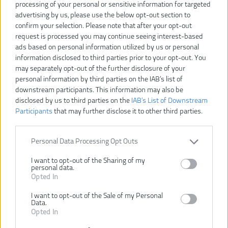
processing of your personal or sensitive information for targeted
advertising by us, please use the below opt-out section to
confirm your selection. Please note that after your opt-out
request is processed you may continue seeing interest-based
ads based on personal information utilized by us or personal
information disclosed to third parties prior to your opt-out. You
may separately opt-out of the further disclosure of your
75,00 €
personal information by third parties on the IAB’s list of
downstream participants. This information may also be
disclosed by us to third parties on the
IAB’s List of Downstream
Dostupnosť:
SKLADOM
Participants
that may further disclose it to other third parties.
VLOŽIŤ DO KOŠÍKA
Personal Data Processing Opt Outs
I want to opt-out of the Sharing of my
RAD1801M
Číslo produktu:
personal data.
Výrobca:
Ryobi
Opted In
Typ tovaru:
Vŕtacie skrutkovače
I want to opt-out of the Sale of my Personal
EAN kód:
4892210118578
Data.
Opted In
Záruka:
24 mesiacov