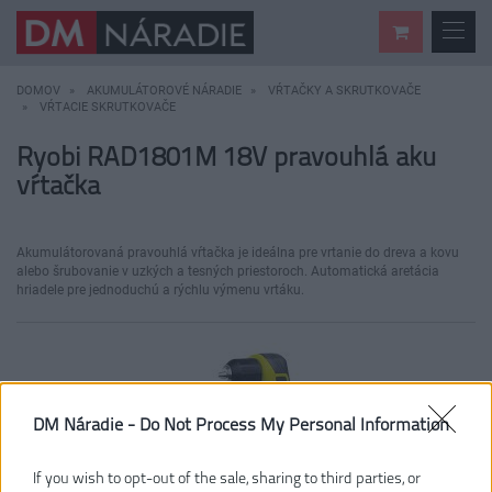
DOMOV
AKUMULÁTOROVÉ NÁRADIE
VŔTAČKY A SKRUTKOVAČE
VŔTACIE SKRUTKOVAČE
Ryobi RAD1801M 18V pravouhlá aku
vŕtačka
Akumulátorovaná pravouhlá vŕtačka je ideálna pre vrtanie do dreva a kovu
alebo šrubovanie v uzkých a tesných priestoroch. Automatická aretácia
hriadele pre jednoduchú a rýchlu výmenu vrtáku.
DM Náradie -
Do Not Process My Personal Information
If you wish to opt-out of the sale, sharing to third parties, or