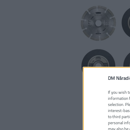
DM Náradi
If you wish t
information 
selection. P
interest-bas
to third part
personal inf
may also be 