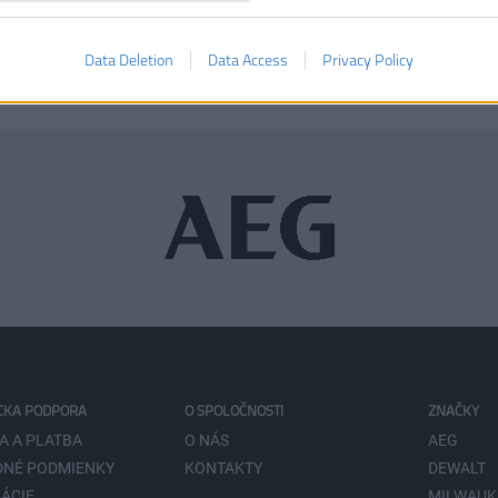
Ušetríte
KÚPIŤ
KÚPIŤ
49,00 €
Data Deletion
Data Access
Privacy Policy
CKA PODPORA
O SPOLOČNOSTI
ZNAČKY
A A PLATBA
O NÁS
AEG
NÉ PODMIENKY
KONTAKTY
DEWALT
ÁCIE
MILWAUK