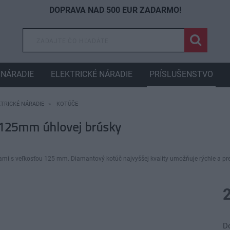
DOPRAVA NAD 500 EUR ZADARMO!
NÁRADIE
ELEKTRICKÉ NÁRADIE
PRÍSLUŠENSTVO
KTRICKÉ NÁRADIE
KOTÚČE
125mm úhlovej brúsky
kami s veľkosťou 125 mm. Diamantový kotúč najvyššej kvality umožňuje rýchle a p
D