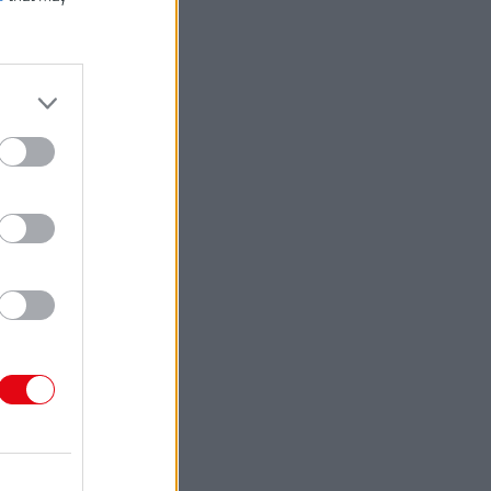
AG7-0 18V
OVÁ AKU
BRÚSKA
00 €