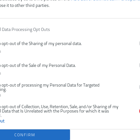
ose it to other third parties.
l Data Processing Opt Outs
-26%
G1010-S125F
RYOBI RAG18BL-0 18V
RYOBI R18
 UHLOVÁ
ONE PLUS™
BEZUHLÍK
o opt-out of the Sharing of my personal data.
A, 125MM
BEZUHLÍKOVÁ UHLOVÁ
UHLOVÁ 
n
OTÚČ
BRÚSKA 125 MM
o opt-out of the Sale of my Personal Data.
n
o opt-out of processing my Personal Data for Targeted
ing.
n
o opt-out of Collection, Use, Retention, Sale, and/or Sharing of my
 Data that Is Unrelated with the Purposes for which it was
.
Out
,00 €
138,00 €
153,
187,00 €
.
CONFIRM
.