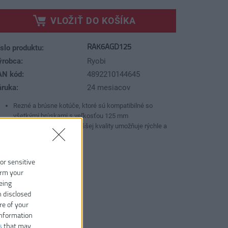
VLOŽIŤ DO KOŠÍKA
RAK6AGD125
slo produktu:
ýrobca:
Ryobi
AN kód:
4892210144645
áruka:
24 mesiacov
Rezné a brúsne kotúče, ktoré sú kompatibilné so
všetkými brúskami s veľkosťou 125 mm
Diamantový kotúč najvyššej kvality umožňuje rýchle a
presné rezanie kameňa
 or sensitive
irm your
eing
n disclosed
re of your
information
s
that may