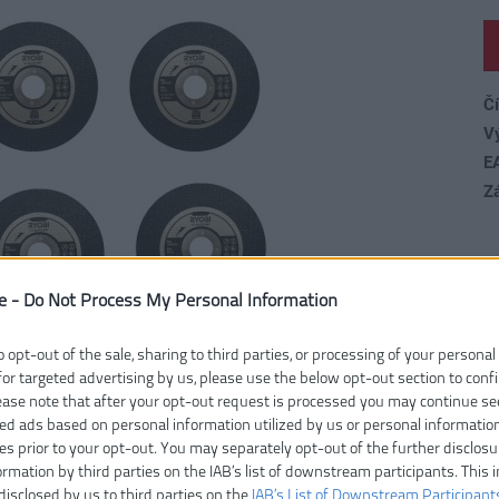
Čí
V
E
Z
e -
Do Not Process My Personal Information
o opt-out of the sale, sharing to third parties, or processing of your personal
for targeted advertising by us, please use the below opt-out section to conf
lease note that after your opt-out request is processed you may continue se
ed ads based on personal information utilized by us or personal informatio
ies prior to your opt-out. You may separately opt-out of the further disclosu
ormation by third parties on the IAB’s list of downstream participants. This 
disclosed by us to third parties on the
IAB’s List of Downstream Participant