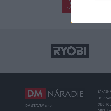
KÚPIŤ
ZÁKAZNÍ
DOPRAV
OBCHOD
DM STAVBY s.r.o.
REKLAM