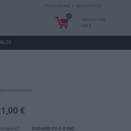
PRIHLÁSENIE
|
REGISTRÁCIA
0
Nákupný košík
0,00 €
BLOG
resné rezanie kameňa.
21,00 €
ostupnosť:
DODANIE DO 5-8 DNÍ