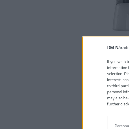
DM Náradi
If you wish t
information 
selection. P
interest-bas
to third part
personal inf
may also be 
further discl
Persona