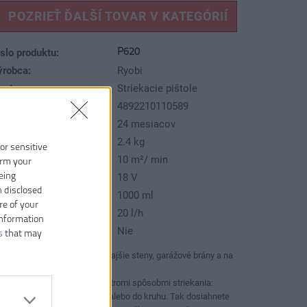
POZRIEŤ ĎALŠÍ TOVAR V KATEGÓRIÍ
P620
slo produktu:
ýrobca:
Ryobi
p tovaru:
Striekacie pištole
AN kód:
4892210110589
áruka:
24 mesiacov
motnosť vrátane aku:
2.4 kg
 or sensitive
ycia farba- striekačka:
10 m²/ min
irm your
eing
pätie:
18 V
n disclosed
bjem nádobky:
1000 ml
re of your
ietok:
20 l/h
information
átane aku a nabíjačky:
Nie
s
that may
Ideálne použitie na vonkajšie steny, garážové brány a na
prístavby
Vybrať si môžete medzi tromi spôsobmi striekania:
horizontálne, vertikálne alebo do kruhu. Tak dosiahnete