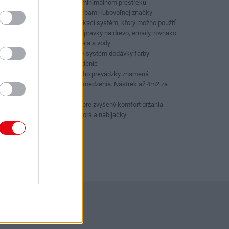
najlepšieho pokrytie pri minimálnom prestreku
Vhodný pre použitie s farbami ľubovoľnej značky
Vysoko univerzálny striekací systém, ktorý možno použiť
pre laky, konzervačné prípravky na drevo, emaily, rovnako
ako pre farby na báze oleja a vody
Inovatívny a patentovaný systém dodávky farby
minimalizuje potrebu riedenie
Pohodlie akumulátorového prevádzky znamená
lakovnícke práce bez obmedzenia. Nástrek až 4m2 za
minútu
GripZone ™ technológia pre zvýšený komfort držania
Dodávané bez akumulátora a nabíjačky