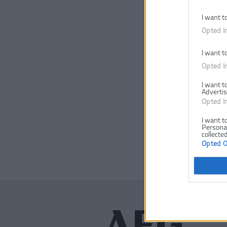
I want t
Opted I
I want t
Opted I
I want t
Advertis
Opted I
I want t
Personal
collected
Opted 