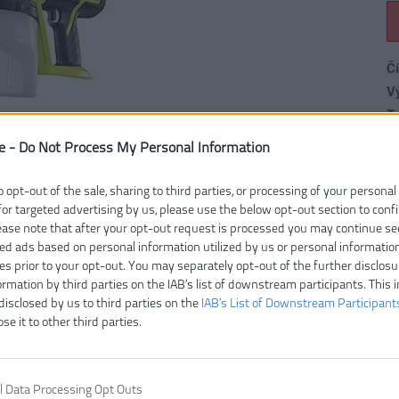
Čí
V
Ty
E
e -
Do Not Process My Personal Information
Z
H
o opt-out of the sale, sharing to third parties, or processing of your personal
Kr
for targeted advertising by us, please use the below opt-out section to conf
lease note that after your opt-out request is processed you may continue se
Na
ed ads based on personal information utilized by us or personal informatio
O
ies prior to your opt-out. You may separately opt-out of the further disclosu
Pr
ormation by third parties on the IAB’s list of downstream participants. This 
Vr
disclosed by us to third parties on the
IAB’s List of Downstream Participant
ose it to other third parties.
l Data Processing Opt Outs