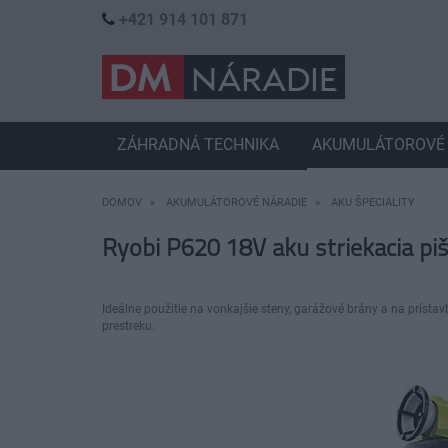
+421 914 101 871
ZÁHRADNÁ TECHNIKA
AKUMULÁTOROVÉ 
DOMOV
AKUMULÁTOROVÉ NÁRADIE
AKU ŠPECIALITY
Ryobi P620 18V aku striekacia pi
Ideálne použitie na vonkajšie steny, garážové brány a na prísta
prestreku.