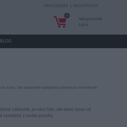
PRIHLÁSENIE
|
REGISTRÁCIA
0
Nákupný košík
0,00 €
BLOG
ebo do kruhu. Tak dosiahnete najlepšieho pokrytie pri minimálnom
žený zákazník, je nám ľúto, ale tento tovar už
ol vyradený z našej ponuky.