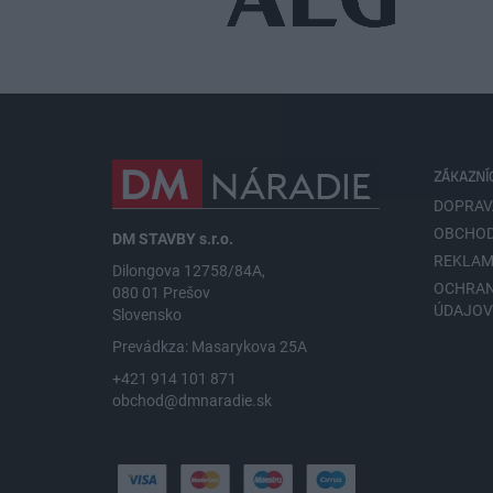
ZÁKAZNÍ
DOPRAV
OBCHOD
DM STAVBY s.r.o.
REKLAM
Dilongova 12758/84A,
OCHRA
080 01 Prešov
ÚDAJO
Slovensko
Prevádkza: Masarykova 25A
+421 914 101 871
obchod@dmnaradie.sk