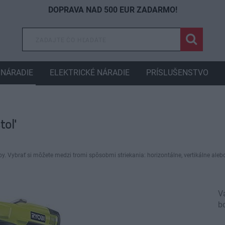
DOPRAVA NAD 500 EUR ZADARMO!
NÁRADIE
ELEKTRICKÉ NÁRADIE
PRÍSLUŠENSTVO
štoľ
vby. Vybrať si môžete medzi tromi spôsobmi striekania: horizontálne, vertikálne al
Vá
b