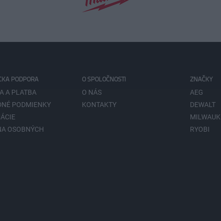
CKA PODPORA
O SPOLOČNOSTI
ZNAČKY
A A PLATBA
O NÁS
AEG
NÉ PODMIENKY
KONTAKTY
DEWALT
ÁCIE
MILWAUK
NA OSOBNÝCH
RYOBI
V