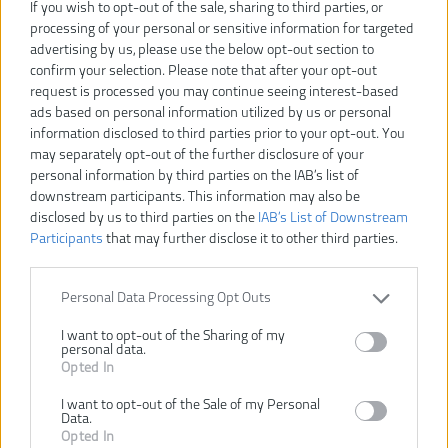
If you wish to opt-out of the sale, sharing to third parties, or
processing of your personal or sensitive information for targeted
RBC18X20B4F
Číslo produktu:
advertising by us, please use the below opt-out section to
confirm your selection. Please note that after your opt-out
Výrobca:
Ryobi
request is processed you may continue seeing interest-based
Typ tovaru:
Krovinorezy
ads based on personal information utilized by us or personal
EAN kód:
4892210160102
information disclosed to third parties prior to your opt-out. You
Záruka:
24 mesiacov
may separately opt-out of the further disclosure of your
personal information by third parties on the IAB’s list of
Dodávané v:
krabica
downstream participants. This information may also be
Hmotnosť (bez aku):
4.7 kg
disclosed by us to third parties on the
IAB’s List of Downstream
Hmotnosť vrátane aku:
5.4 kg
Participants
that may further disclose it to other third parties.
Kapacita akumulátora:
4.0 Ah
Napätie:
18 V
Personal Data Processing Opt Outs
Počet dodávaných
1
akumulátorov:
I want to opt-out of the Sharing of my
personal data.
Priemer oceľového žacieho
20 cm
Opted In
noža:
Rezný záber strunovej hlavy:
30 cm
I want to opt-out of the Sale of my Personal
Data.
Struna:
1.6 mm
Opted In