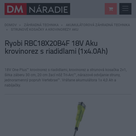
DOMOV
ZÁHRADNÁ TECHNIKA
AKUMULÁTOROVÁ ZÁHRADNÁ TECHNIKA
STRUNOVÉ KOSAČKY A KROVINOREZY AKU
Ryobi RBC18X20B4F 18V Aku
krovinorez s riadidlami (1x4.0Ah)
18V One Plus™ krovinorez s riadidlami, krovinorez a strunová kosačka 2v1,
šírka záberu 30 cm, 20 cm žací nôž Tri-Arc™, nárazové odvíjanie struny,
jednoramenný popruh Vertebrae™. Vrátane akumulátora 1x 4,0 Ah a
nabíjačky.