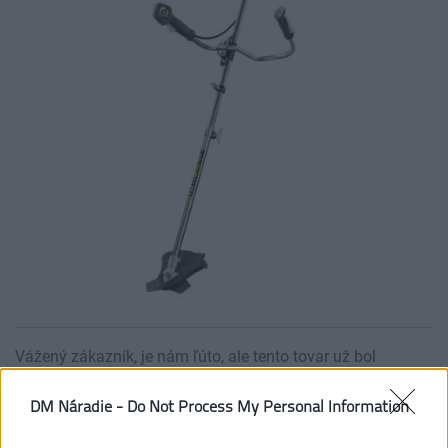
Vážený zákazník, je nám ľúto, ale tento tovar už bol
vyradený z našej ponuky.
DM Náradie -
Do Not Process My Personal Information
POZRIEŤ ĎALŠÍ TOVAR V KATEGÓRIÍ