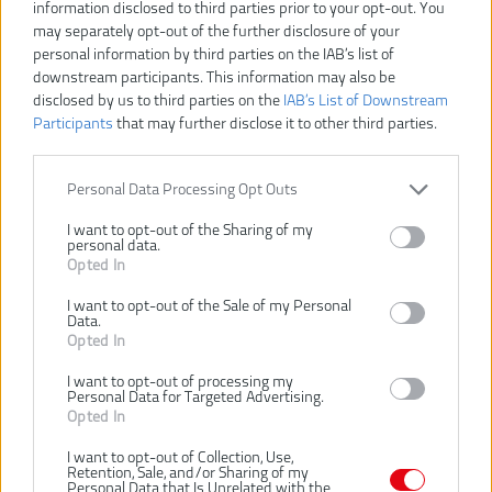
information disclosed to third parties prior to your opt-out. You
may separately opt-out of the further disclosure of your
RB18L15
Číslo produktu:
personal information by third parties on the IAB’s list of
Výrobca:
Ryobi
downstream participants. This information may also be
Typ tovaru:
Batérie
disclosed by us to third parties on the
IAB’s List of Downstream
EAN kód:
4892210124081
Participants
that may further disclose it to other third parties.
Záruka:
24 mesiacov
Kapacita batérie:
1.5 Ah
Personal Data Processing Opt Outs
Napätie:
18 V
I want to opt-out of the Sharing of my
personal data.
Výkonný 1,5 Ah Lithium + akumulátor poskytuje viac výkonu, dlhšiu
Opted In
dobu chodu a trvanlivosť v porovnaní s predchádzajúcou Li-Ion
technológií
I want to opt-out of the Sale of my Personal
Štvorstupňový ukazovateľ indikuje zostávajúcu kapacitu (100%,
Data.
75%, 50%, 25%)
Opted In
TM
Technológia Intellicell
monitoruje a reguluje jednotlivé články pre
dosiahnutie maximálnej doby chodu, skladovateľnosti a
I want to opt-out of processing my
Personal Data for Targeted Advertising.
bezpečnosti
Opted In
Tuhá tvarovka tlmí nárazy pre zvýšenie odolnosti
Zaskrutkuje až 440 skrutiek 4x32 mm s R18DD3
I want to opt-out of Collection, Use,
Prereže až 27 metrov 13mm preglejky s R18CS
Retention, Sale, and/or Sharing of my
Personal Data that Is Unrelated with the
Doba behu závisí na náradie, akumulátora a použitia