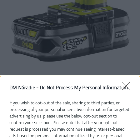
DM Náradie -
Do Not Process My Personal Information
77,00 €
If you wish to opt-out of the sale, sharing to third parties, or
processing of your personal or sensitive information for targeted
advertising by us, please use the below opt-out section to
Dostupnosť:
SKLADOM
confirm your selection. Please note that after your opt-out
request is processed you may continue seeing interest-based
VLOŽIŤ DO KOŠÍKA
ads based on personal information utilized by us or personal