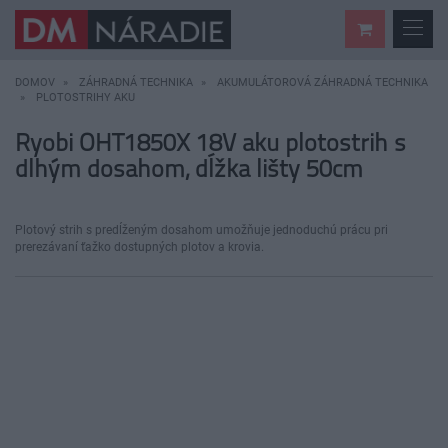
DOMOV
ZÁHRADNÁ TECHNIKA
AKUMULÁTOROVÁ ZÁHRADNÁ TECHNIKA
PLOTOSTRIHY AKU
Ryobi OHT1850X 18V aku plotostrih s
dlhým dosahom, dĺžka lišty 50cm
Plotový strih s predĺženým dosahom umožňuje jednoduchú prácu pri
prerezávaní ťažko dostupných plotov a krovia.