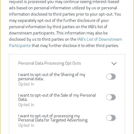
request is processed you may continue seeing interest-based
ads based on personal information utilized by us or personal
OHT1850X
information disclosed to third parties prior to your opt-out. You
Číslo produktu:
may separately opt-out of the further disclosure of your
Výrobca:
Ryobi
personal information by third parties on the IAB’s list of
Typ tovaru:
Nožnice na živý plot
downstream participants. This information may also be
EAN kód:
4892210815439
disclosed by us to third parties on the
IAB’s List of Downstream
Záruka:
24 mesiacov
Participants
that may further disclose it to other third parties.
Dĺžka pílového listu:
50 cm
Hmotnosť (bez aku):
3.2 kg
Personal Data Processing Opt Outs
Max. kapacita rezania:
16 mm
I want to opt-out of the Sharing of my
Napätie:
18 V
personal data.
Opted In
Typ noža:
Diamantom brúsený
Vrátane aku a nabíjačky:
Nie
I want to opt-out of the Sale of my Personal
Data.
Plotový strih s predĺženým dosahom umožňuje jednoduchú prácu
Opted In
pri prerezávaní ťažko dostupných plotov a krovia
50cm lišta s 16mm šírkou strihu na prerezanie konárov
I want to opt-out of processing my
Personal Data for Targeted Advertising.
Výkonná hlava nastaviteľná do štyroch polôh na prerezanie plotov a
Opted In
krovia
Zadná rukoväť môže byť používaná vo viacerých polohách