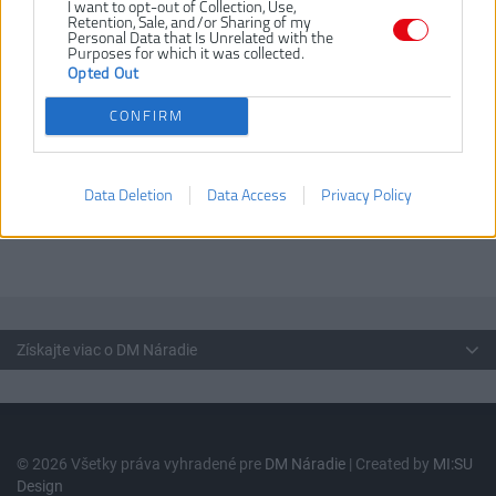
I want to opt-out of Collection, Use,
Retention, Sale, and/or Sharing of my
Vrátane aku a nabíjačky:
Nie
Personal Data that Is Unrelated with the
Purposes for which it was collected.
Výkonný bezuhlíkový 36V motor efektívne a rýchle odhŕňa
Opted Out
Šírka záberu 51cm pre rýchle odhŕňanie príjazdovej cesty a
chodníku
CONFIRM
180° nastaviteľný uhol pre nasmerovanie odhadzovania snehu
Dvojité LED svetlo pre prácu večer
Sklopné rukoväte s rýchlym uvoľnením pre kompaktné ukladanie
Data Deletion
Data Access
Privacy Policy
Súčasť 36V systému náradia, kde akumulátory a nabíjačky sú
kompaktibilné s celou radou zahradného náradia
Získajte viac o DM Náradie
© 2026 Všetky práva vyhradené pre
DM Náradie
| Created by
MI:SU
Design