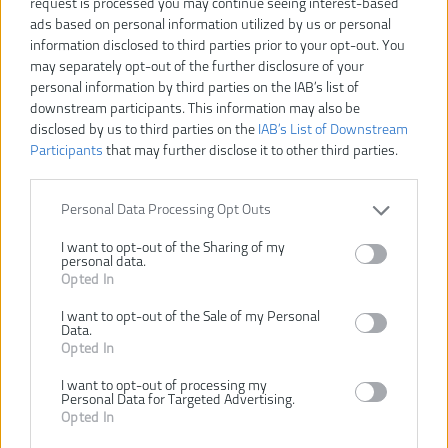
request is processed you may continue seeing interest-based
ads based on personal information utilized by us or personal
information disclosed to third parties prior to your opt-out. You
may separately opt-out of the further disclosure of your
personal information by third parties on the IAB’s list of
downstream participants. This information may also be
Vážený zákazník, je nám ľúto, ale tento tovar už bol
disclosed by us to third parties on the
IAB’s List of Downstream
vyradený z našej ponuky.
Participants
that may further disclose it to other third parties.
POZRIEŤ ĎALŠÍ TOVAR V KATEGÓRIÍ
Personal Data Processing Opt Outs
I want to opt-out of the Sharing of my
RST36B51
personal data.
Číslo produktu:
Opted In
Výrobca:
Ryobi
Typ tovaru:
Snehové frézy
I want to opt-out of the Sale of my Personal
Data.
EAN kód:
4892210138972
Opted In
Záruka:
24 mesiacov
I want to opt-out of processing my
Hmotnosť vrátane aku:
17.8 kg
Personal Data for Targeted Advertising.
Opted In
Napätie:
36 V
Šírka záberu:
51 cm