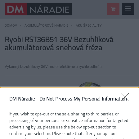
DOMOV
AKUMULÁTOROVÉ NÁRADIE
AKU ŠPECIALITY
Ryobi RST36B51 36V Bezuhlíková
akumulátorová snehová fréza
Výkonný bezuhlíkový 36V motor efektívne a rýchle odhŕňa.
DM Náradie -
Do Not Process My Personal Information
If you wish to opt-out of the sale, sharing to third parties, or
processing of your personal or sensitive information for targeted
advertising by us, please use the below opt-out section to
confirm your selection. Please note that after your opt-out