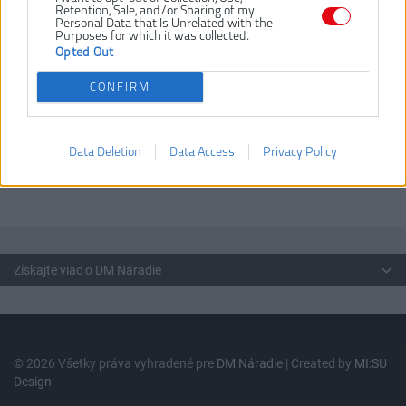
Blades for Oscillating Tool
Číslo produktu:
Retention, Sale, and/or Sharing of my
Personal Data that Is Unrelated with the
Výrobca:
AEG
Purposes for which it was collected.
Opted Out
EAN kód:
4002395379767
Záruka:
24 mesiacov
CONFIRM
Vďaka univerzálnemu upínaniu AEG pílových plátkov sú
kompatibilné aj s tým najpopulárnejším multifunkčným náradím na
trhu
Data Deletion
Data Access
Privacy Policy
Každé balenie plátkov obsahuje obe tesniace podložky
Získajte viac o DM Náradie
© 2026 Všetky práva vyhradené pre
DM Náradie
| Created by
MI:SU
Design