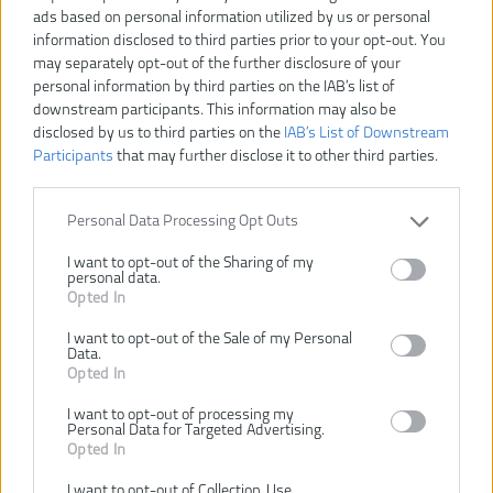
ads based on personal information utilized by us or personal
information disclosed to third parties prior to your opt-out. You
may separately opt-out of the further disclosure of your
personal information by third parties on the IAB’s list of
downstream participants. This information may also be
disclosed by us to third parties on the
IAB’s List of Downstream
Participants
that may further disclose it to other third parties.
Personal Data Processing Opt Outs
I want to opt-out of the Sharing of my
personal data.
Opted In
I want to opt-out of the Sale of my Personal
Vážený zákazník, je nám ľúto, ale tento tovar už bol
Data.
vyradený z našej ponuky.
Opted In
I want to opt-out of processing my
Personal Data for Targeted Advertising.
POZRIEŤ ĎALŠÍ TOVAR V KATEGÓRIÍ
Opted In
I want to opt-out of Collection, Use,