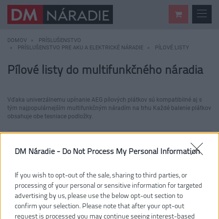
DOMOV
PRÍSLUŠENSTVO
PRÍSLUŠENSTVO PRE AKU A ELEKTRICKÉ NÁRADIE
PÍLOVÉ LISTY
Pílové listy do multifunkčného náradia
Vďaka univerzálnemu upínanie AEG pílových plátkov sú kompatibilné aj s
tým najpopulárnejším multifunkčným náradím na trhu Každé balenie plátkov
obsahuje obe tesniace podložky.
-10%
DM Náradie -
Do Not Process My Personal Information
If you wish to opt-out of the sale, sharing to third parties, or
processing of your personal or sensitive information for targeted
advertising by us, please use the below opt-out section to
confirm your selection. Please note that after your opt-out
request is processed you may continue seeing interest-based