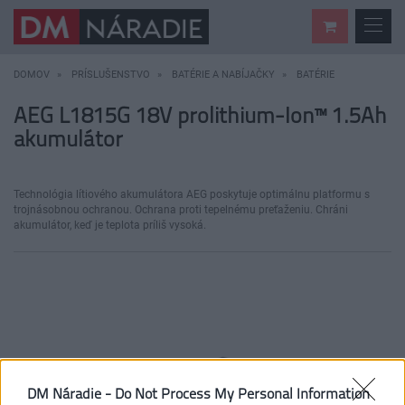
DOMOV
PRÍSLUŠENSTVO
BATÉRIE A NABÍJAČKY
BATÉRIE
AEG L1815G 18V prolithium-Ion™ 1.5Ah
akumulátor
Technológia lítiového akumulátora AEG poskytuje optimálnu platformu s
trojnásobnou ochranou. Ochrana proti tepelnému preťaženiu. Chráni
akumulátor, keď je teplota príliš vysoká.
DM Náradie -
Do Not Process My Personal Information