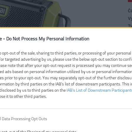
Čí
V
Ty
E
e -
Do Not Process My Personal Information
Z
H
o opt-out of the sale, sharing to third parties, or processing of your personal
H
for targeted advertising by us, please use the below opt-out section to conf
H
lease note that after your opt-out request is processed you may continue se
ed ads based on personal information utilized by us or personal informatio
Na
ies prior to your opt-out. You may separately opt-out of the further disclosu
Pr
ormation by third parties on the IAB’s list of downstream participants. This 
T
disclosed by us to third parties on the
IAB’s List of Downstream Participant
Vr
ose it to other third parties.
V
l Data Processing Opt Outs