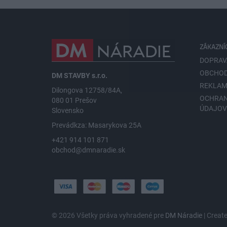
ZÁKAZNÍ
DOPRAV
OBCHOD
DM STAVBY s.r.o.
REKLAM
Dilongova 12758/84A,
OCHRA
080 01 Prešov
ÚDAJO
Slovensko
Prevádkza: Masarykova 25A
+421 914 101 871
obchod@dmnaradie.sk
© 2026 Všetky práva vyhradené pre
DM Náradie
| Creat