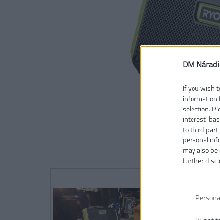
DM Náradi
If you wish t
information 
selection. P
interest-bas
to third part
personal inf
may also be 
further discl
Persona