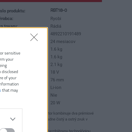
RBT18-0
slo produktu:
ýrobca:
Ryobi
p tovaru:
Rádiá
AN kód:
4892210191489
áruka:
24 mesiacov
motnosť:
1.6 kg
 or sensitive
motnosť (bez aku):
1.6 kg
irm your
motnosť vrátane aku:
2.1 kg
eing
n disclosed
pätie:
18 V
re of your
iemer reproduktoru:
76 mm
information
yp akumulátora:
Li-ion
s
that may
átane aku a nabíjačky:
Nie
ýkon reproduktoru:
20 W
Akumulátorový reproduktor kombinuje dva prémiové
reproduktory pre mimoriadne čistý a ostrý zvuk v
akejkoľvek hlasitosti
Disponuje integrovanou bezdrátovou technológiou