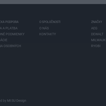
CKA PODPORA
O SPOLOČNOSTI
ZNAČKY
A A PLATBA
O NÁS
AEG
NÉ PODMIENKY
KONTAKTY
DEWALT
ÁCIE
MILWAUK
NA OSOBNÝCH
RYOBI
V
ed by
MI:SU Design