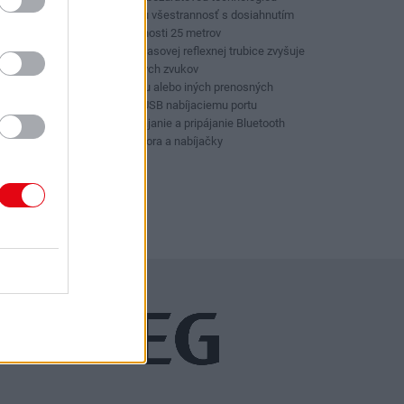
bluetooth pre maximálnu všestrannosť s dosiahnutím
plného zvuku zo vzdialenosti 25 metrov
Inovatívna technológia basovej reflexnej trubice zvyšuje
robustnosť streamovaných zvukov
Možnosť nabitia telefónu alebo iných prenosných
zariadení vďaka 2 Amp USB nabíjaciemu portu
LED svetlo indikuje napájanie a pripájanie Bluetooth
Dodávané bez akumulátora a nabíjačky