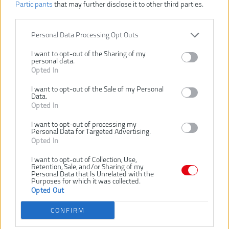
Participants
that may further disclose it to other third parties.
Personal Data Processing Opt Outs
bez batérie
2 × 2,0 Ah
I want to opt-out of the Sharing of my
personal data.
VLOŽIŤ DO KOŠÍKA
Opted In
I want to opt-out of the Sale of my Personal
BS12C2 LI-202B
Data.
Číslo produktu:
Opted In
Výrobca:
AEG
Typ tovaru:
Skrutkovače
I want to opt-out of processing my
Personal Data for Targeted Advertising.
EAN kód:
4002395259397
Opted In
Záruka:
24 mesiacov
I want to opt-out of Collection, Use,
Dodávaný v:
taške alebo kufor
Retention, Sale, and/or Sharing of my
Personal Data that Is Unrelated with the
Hmotnosť vrátane aku:
1.1 kg
Purposes for which it was collected.
Kapacita akumulátora:
2.0 Ah
Opted Out
Max. priemer vŕtania do dreva:
20 mm
CONFIRM
Max. priemer vŕtania do ocele:
10 mm