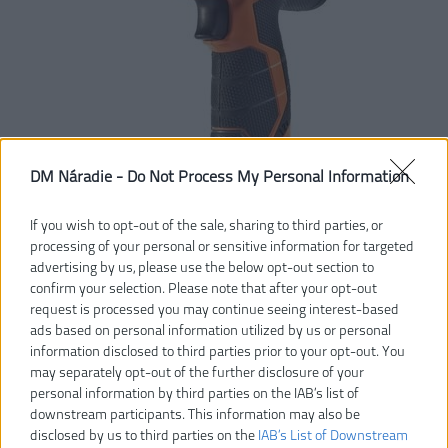
DM Náradie -
Do Not Process My Personal Information
If you wish to opt-out of the sale, sharing to third parties, or
processing of your personal or sensitive information for targeted
162,00 €
203,00 €
advertising by us, please use the below opt-out section to
-20%
confirm your selection. Please note that after your opt-out
request is processed you may continue seeing interest-based
Dostupnosť:
SKLADOM
ads based on personal information utilized by us or personal
information disclosed to third parties prior to your opt-out. You
Dostupné tiež ako
may separately opt-out of the further disclosure of your
personal information by third parties on the IAB’s list of
BS 12C2
BS 12C2 Li-
downstream participants. This information may also be
202C
disclosed by us to third parties on the
IAB’s List of Downstream