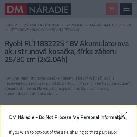
DOMOV
ZÁHRADNÁ TECHNIKA
AKUMULÁTOROVÁ ZÁHRADNÁ TECHNIKA
STRUNOVÉ KOSAČKY A KROVINOREZY AKU
Ryobi RLT183222S 18V Akumulatorova
aku strunová kosačka, šírka záberu
25/30 cm (2x2.0Ah)
18V One Plus™ strunová kosačka / akumulátorový vyžínač Ryobi s
nastaviteľnou šírkou záberu od 25 do 30 cm, hrebeňom na trávu EasyEdge™,
otočnou strunovou hlavou s troma polohami. Strunová hlava s
automatickým odvíjaním struny.
DM Náradie -
Do Not Process My Personal Information
If you wish to opt-out of the sale, sharing to third parties, or