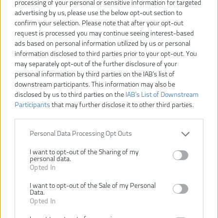
Vážený zákazník, je nám ľúto, ale tento tovar už bol
processing of your personal or sensitive information for targeted
vyradený z našej ponuky.
advertising by us, please use the below opt-out section to
confirm your selection. Please note that after your opt-out
request is processed you may continue seeing interest-based
POZRIEŤ ĎALŠÍ TOVAR V KATEGÓRIÍ
ads based on personal information utilized by us or personal
information disclosed to third parties prior to your opt-out. You
may separately opt-out of the further disclosure of your
RLT183222S
Číslo produktu:
personal information by third parties on the IAB’s list of
Výrobca:
Ryobi
downstream participants. This information may also be
Typ tovaru:
Strunové kosačky
disclosed by us to third parties on the
IAB’s List of Downstream
Participants
that may further disclose it to other third parties.
EAN kód:
4892210177100
Záruka:
24 mesiacov
Automatické nastavovanie
automatické podávanie
Personal Data Processing Opt Outs
dĺžky struny:
I want to opt-out of the Sharing of my
Dodávané v:
krabica
personal data.
Hmotnosť (bez aku):
2.3 kg
Opted In
Kapacita akumulátora:
2.0 Ah
I want to opt-out of the Sale of my Personal
Napätie:
18 V
Data.
Opted In
Počet dodávaných
2
akumulátorov: