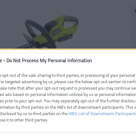
e -
Do Not Process My Personal Information
o opt-out of the sale, sharing to third parties, or processing of your personal
for targeted advertising by us, please use the below opt-out section to conf
Čí
lease note that after your opt-out request is processed you may continue se
ed ads based on personal information utilized by us or personal informatio
V
ies prior to your opt-out. You may separately opt-out of the further disclosu
Ty
ormation by third parties on the IAB’s list of downstream participants. This 
E
disclosed by us to third parties on the
IAB’s List of Downstream Participant
Z
ose it to other third parties.
Dĺ
H