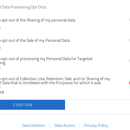
Ma
l Data Processing Opt Outs
Na
o opt-out of the Sharing of my personal data.
T
n
Vr
o opt-out of the Sale of my Personal Data.
n
o opt-out of processing my Personal Data for Targeted
ing.
n
o opt-out of Collection, Use, Retention, Sale, and/or Sharing of my
 Data that Is Unrelated with the Purposes for which it was
.
Out
CONFIRM
Data Deletion
Data Access
Privacy Policy