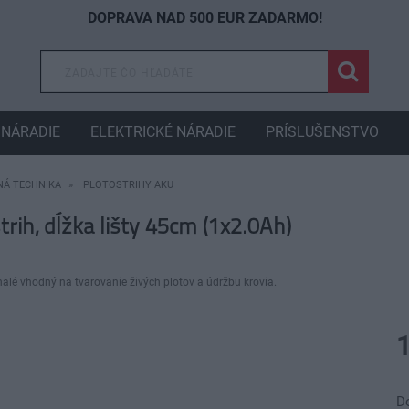
DOPRAVA NAD 500 EUR ZADARMO!
NÁRADIE
ELEKTRICKÉ NÁRADIE
PRÍSLUŠENSTVO
Á TECHNIKA
PLOTOSTRIHY AKU
ih, dĺžka lišty 45cm (1x2.0Ah)
lé vhodný na tvarovanie živých plotov a údržbu krovia.
D