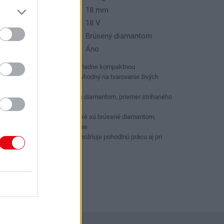
x. kapacita rezania:
18 mm
pätie:
18 V
yp noža:
Brúsený diamantom
átane aku a nabíjačky:
Áno
Ľahký plotostrih s mimoriadne kompaktnou
konštrukciou, dokonalé vhodný na tvarovanie živých
plotov a údržbu krovia
Lišta dĺha 45cm brúsená diamantom, priemer strihaného
materiálu do 18mm
Vysoko kvalitné lišty, ktoré sú brúsené diamantom,
umožňujú presné strihanie
Pogumovaná rukoväť umožňuje pohodlnú prácu aj pri
dlhodobom používaní