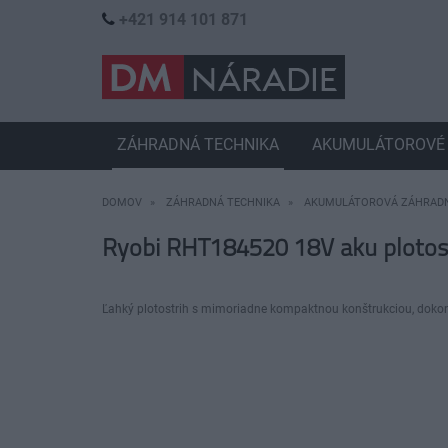
+421 914 101 871
ZÁHRADNÁ TECHNIKA
AKUMULÁTOROVÉ 
DOMOV
ZÁHRADNÁ TECHNIKA
AKUMULÁTOROVÁ ZÁHRADN
Ryobi RHT184520 18V aku plotostr
Ľahký plotostrih s mimoriadne kompaktnou konštrukciou, dokona