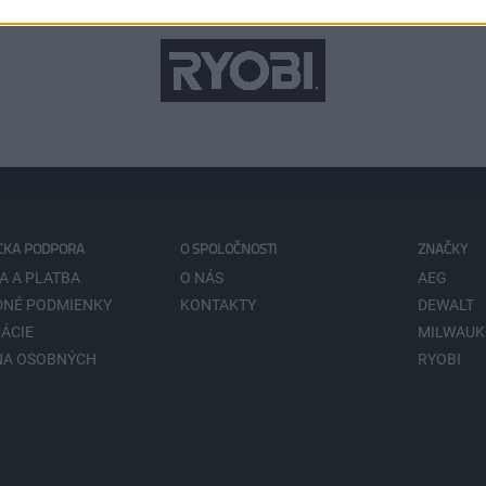
CKA PODPORA
O SPOLOČNOSTI
ZNAČKY
A A PLATBA
O NÁS
AEG
NÉ PODMIENKY
KONTAKTY
DEWALT
ÁCIE
MILWAUK
NA OSOBNÝCH
RYOBI
V