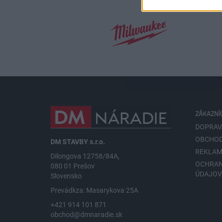
ZÁKAZNÍ
DOPRAV
OBCHOD
DM STAVBY s.r.o.
REKLAM
Dilongova 12758/84A,
OCHRA
080 01 Prešov
ÚDAJO
Slovensko
Prevádkza: Masarykova 25A
+421 914 101 871
obchod@dmnaradie.sk