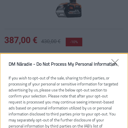
387,00 €
430,00 €
-10%
Dostupnosť:
DODANIE DO 5-8 DNÍ
DM Náradie -
Do Not Process My Personal Information
Dostupné tiež ako
If you wish to opt-out of the sale, sharing to third parties, or
BSB18CBL-0
BSB18CBLLI-
502C
processing of your personal or sensitive information for targeted
advertising by us, please use the below opt-out section to
confirm your selection. Please note that after your opt-out
request is processed you may continue seeing interest-based
ads based on personal information utilized by us or personal
bez batérie
2 × 5,0 Ah
information disclosed to third parties prior to your opt-out. You
may separately opt-out of the further disclosure of your
personal information by third parties on the IAB’s list of