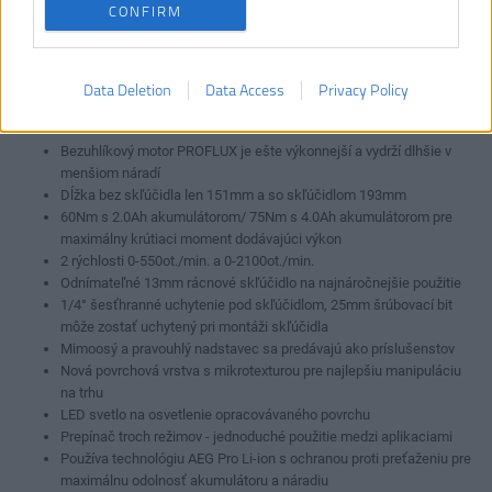
Otáčky bez zaťaženia:
0-550 / 0-2100 ot/m
CONFIRM
Počet dodávaných
2
akumulátorov:
Typ akumulátora:
Li-ion
Data Deletion
Data Access
Privacy Policy
Vrátane aku a nabíjačky:
Áno
Bezuhlíkový motor PROFLUX je ešte výkonnejší a vydrží dlhšie v
menšiom náradí
Dĺžka bez skľúčidla len 151mm a so skľúčidlom 193mm
60Nm s 2.0Ah akumulátorom/ 75Nm s 4.0Ah akumulátorom pre
maximálny krútiaci moment dodávajúci výkon
2 rýchlosti 0-550ot./min. a 0-2100ot./min.
Odnímateľné 13mm rácnové skľúčidlo na najnáročnejšie použitie
1/4° šesťhranné uchytenie pod skľúčidlom, 25mm šrúbovací bit
môže zostať uchytený pri montáži skľúčidla
Mimoosý a pravouhlý nadstavec sa predávajú ako príslušenstov
Nová povrchová vrstva s mikrotexturou pre najlepšiu manipuláciu
na trhu
LED svetlo na osvetlenie opracovávaného povrchu
Prepínač troch režimov - jednoduché použitie medzi aplikaciami
Používa technológiu AEG Pro Li-ion s ochranou proti preťaženiu pre
maximálnu odolnosť akumulátoru a náradiu