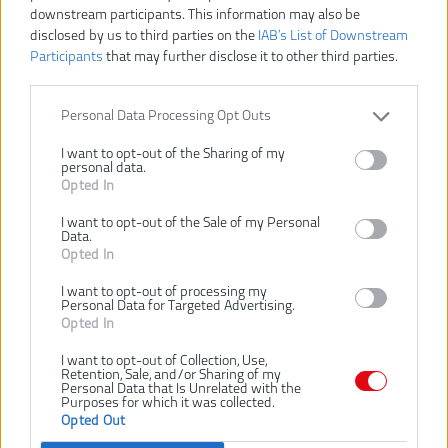
VLOŽIŤ DO KOŠÍKA
downstream participants. This information may also be
disclosed by us to third parties on the
IAB’s List of Downstream
Participants
that may further disclose it to other third parties.
BSB18CBLLI-402C
Číslo produktu:
Výrobca:
AEG
Personal Data Processing Opt Outs
Typ tovaru:
Príklepové vŕtačky
EAN kód:
4002395259373
I want to opt-out of the Sharing of my
personal data.
Záruka:
24 mesiacov
Opted In
Dodávaný v:
kufri
Hmotnosť vrátane aku:
2.1 kg
I want to opt-out of the Sale of my Personal
Data.
Kapacita akumulátora:
4.0 Ah
Opted In
Kapacita skľučovadla:
1.5-13 mm
I want to opt-out of processing my
Max. počet úderov:
7150 / 27300 ú/m
Personal Data for Targeted Advertising.
Opted In
Max. priemer vŕtania do dreva:
45 mm
Max. priemer vŕtania do
14 mm
I want to opt-out of Collection, Use,
muriva:
Retention, Sale, and/or Sharing of my
Personal Data that Is Unrelated with the
Max. priemer vŕtania do ocele:
13 mm
Purposes for which it was collected.
Opted Out
Napätie:
18 V