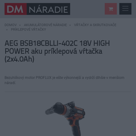
DOMOV
AKUMULÁTOROVÉ NÁRADIE
VŔTAČKY A SKRUTKOVAČE
PRÍKLEPOVÉ VŔTAČKY
AEG BSB18CBLLI-402C 18V HIGH
POWER aku príklepová vŕtačka
(2x4.0Ah)
Bezuhlíkový motor PROFLUX je ešte výkonnejší a vydrží dlhšie v menšiom
náradí.