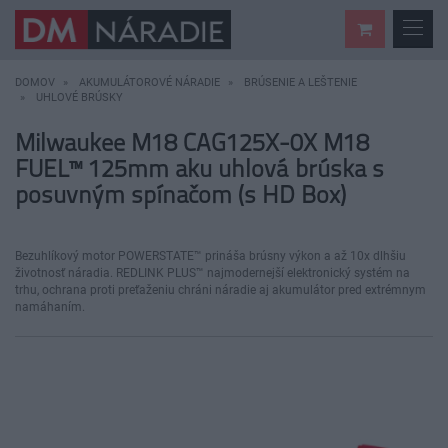
DOMOV
AKUMULÁTOROVÉ NÁRADIE
BRÚSENIE A LEŠTENIE
UHLOVÉ BRÚSKY
Milwaukee M18 CAG125X-0X M18
FUEL™ 125mm aku uhlová brúska s
posuvným spínačom (s HD Box)
Bezuhlíkový motor POWERSTATE™ prináša brúsny výkon a až 10x dlhšiu
životnosť náradia. REDLINK PLUS™ najmodernejší elektronický systém na
trhu, ochrana proti preťaženiu chráni náradie aj akumulátor pred extrémnym
namáhaním.