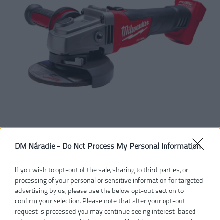
DM Náradie -
Do Not Process My Personal Information
Vážený zákazník, je nám ľúto, ale tento tovar už bol
If you wish to opt-out of the sale, sharing to third parties, or
vyradený z našej ponuky.
processing of your personal or sensitive information for targeted
advertising by us, please use the below opt-out section to
confirm your selection. Please note that after your opt-out
POZRIEŤ ĎALŠÍ TOVAR V KATEGÓRIÍ
request is processed you may continue seeing interest-based