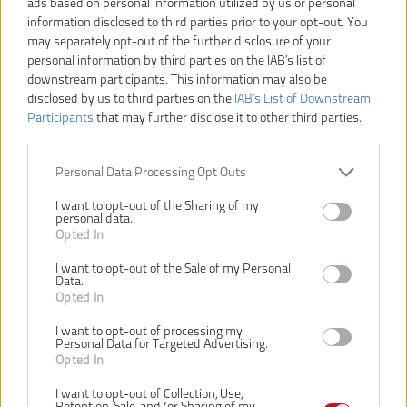
ads based on personal information utilized by us or personal
M18 CAG125X-0X
information disclosed to third parties prior to your opt-out. You
Číslo produktu:
may separately opt-out of the further disclosure of your
Výrobca:
Milwaukee
personal information by third parties on the IAB’s list of
Typ tovaru:
Uhlové brúsky
downstream participants. This information may also be
EAN kód:
4002395163380
disclosed by us to third parties on the
IAB’s List of Downstream
Záruka:
24 mesiacov
Participants
that may further disclose it to other third parties.
Dodávaný s:
M12-18 FC Nabíjačka, Heavy
Duty Kufor
Personal Data Processing Opt Outs
Dodávaný v:
Heavy Duty Kufr
I want to opt-out of the Sharing of my
Funkcia Line lock out:
Áno
personal data.
Hmotnosť vrátane aku:
2.5 kg
Opted In
Max. hĺbka rezania:
33 mm
I want to opt-out of the Sale of my Personal
Napätie:
18 V
Data.
Opted In
Ochrana proti spätnému rázu:
Áno
Otáčky bez zaťaženia:
8500 ot/m
I want to opt-out of processing my
Personal Data for Targeted Advertising.
Priemer kotúča:
125 mm
Opted In
Štandardné vybavenie:
Rychlosnímatelný ochranný
kryt, AVS bočné madlo,
I want to opt-out of Collection, Use,
Retention, Sale, and/or Sharing of my