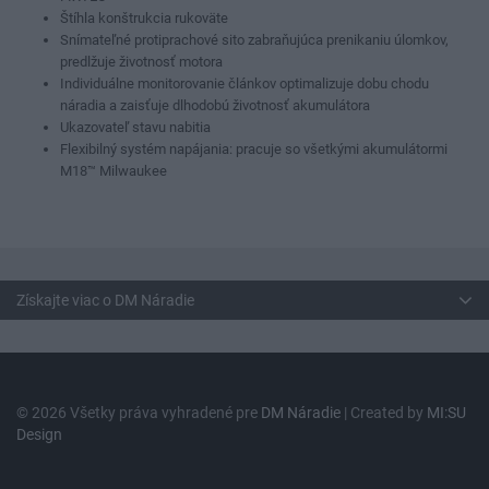
Štíhla konštrukcia rukoväte
Snímateľné protiprachové sito zabraňujúca prenikaniu úlomkov,
predlžuje životnosť motora
Individuálne monitorovanie článkov optimalizuje dobu chodu
náradia a zaisťuje dlhodobú životnosť akumulátora
Ukazovateľ stavu nabitia
Flexibilný systém napájania: pracuje so všetkými akumulátormi
M18™ Milwaukee
Získajte viac o DM Náradie
© 2026 Všetky práva vyhradené pre
DM Náradie
| Created by
MI:SU
Design