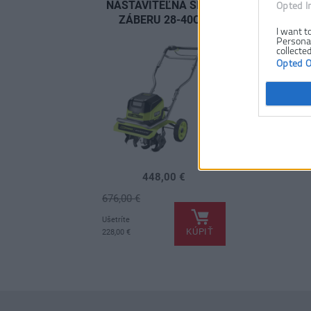
NASTAVITEĽNÁ ŠÍRKA
Opted I
ZÁBERU 28-40CM
I want t
Personal
collected
Opted 
448,00 €
676,00 €
.
Ušetríte
KÚPIŤ
228,00 €