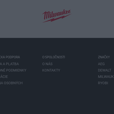
CKA PODPORA
O SPOLOČNOSTI
ZNAČKY
A A PLATBA
O NÁS
AEG
NÉ PODMIENKY
KONTAKTY
DEWALT
ÁCIE
MILWAUK
NA OSOBNÝCH
RYOBI
V