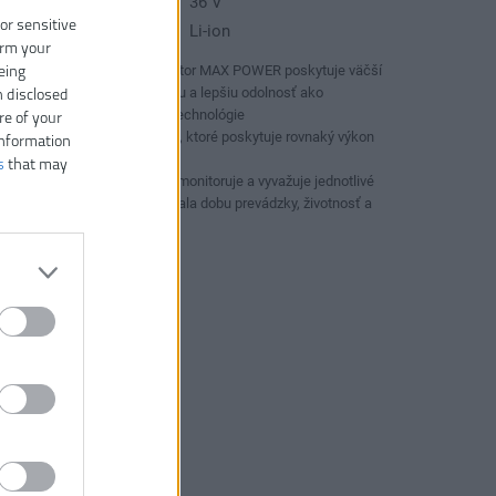
pätie:
36 V
 or sensitive
yp akumulátora:
Li-ion
irm your
eing
4.0Ah Lithium+ akumulátor MAX POWER poskytuje väčší
výkon, dlhšiu dobu chodu a lepšiu odolnosť ako
n disclosed
predchádzajúce lítiové technológie
re of your
Akumulátorové pohodlie, ktoré poskytuje rovnaký výkon
information
ako benzínové náradie
s
that may
Technológia Intellicell™ monitoruje a vyvažuje jednotlivé
články, aby maximalizovala dobu prevádzky, životnosť a
bezpečnosť