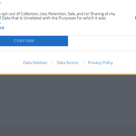
n
o opt-out of Collection, Use, Retention, Sale, and/or Sharing of my
 Data that Is Unrelated with the Purposes for which it was
.
Out
CONFIRM
Data Deletion
Data Access
Privacy Policy