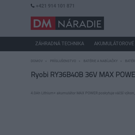
+421 914 101 871
ZÁHRADNÁ TECHNIKA
AKUMULÁTOROVÉ 
DOMOV
PRÍSLUŠENSTVO
BATÉRIE A NABÍJAČKY
BATÉR
Ryobi RY36B40B 36V MAX POWER 
4.0Ah Lithium+ akumulátor MAX POWER poskytuje väčší výkon, d