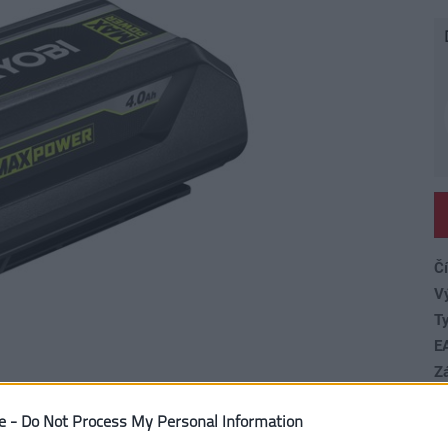
Čí
V
Ty
E
Z
H
e -
Do Not Process My Personal Information
Ka