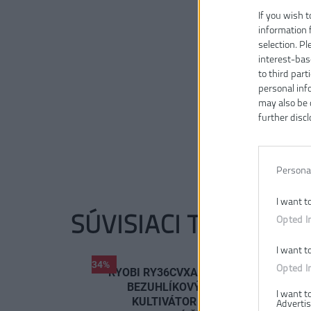
If you wish t
information 
selection. P
interest-bas
to third part
personal inf
may also be 
further discl
Persona
I want t
SÚVISIACI TOVAR
Opted I
I want t
-34%
Opted I
RYOBI RY36CVXA 36V
BEZUHLÍKOVÝ
I want t
KULTIVÁTOR
Advertis