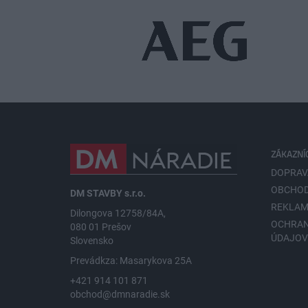
ZÁKAZNÍ
DOPRAV
OBCHOD
DM STAVBY s.r.o.
REKLAM
Dilongova 12758/84A,
OCHRA
080 01 Prešov
ÚDAJO
Slovensko
Prevádkza: Masarykova 25A
+421 914 101 871
obchod@dmnaradie.sk