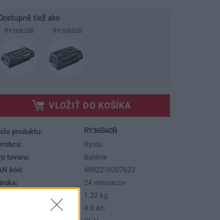
Dostupné tiež ako
RY36B20B
RY36B50B
VLOŽIŤ DO KOŠÍKA
RY36B40B
slo produktu:
ýrobca:
Ryobi
p tovaru:
Batérie
AN kód:
4892210207623
áruka:
24 mesiacov
motnosť:
1.32 kg
pacita batérie:
4.0 Ah