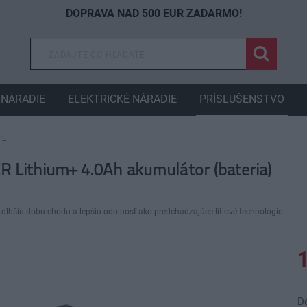
DOPRAVA NAD 500 EUR ZADARMO!
NÁRADIE
ELEKTRICKÉ NÁRADIE
PRÍSLUŠENSTVO
IE
Lithium+ 4.0Ah akumulátor (bateria)
lhšiu dobu chodu a lepšiu odolnosť ako predchádzajúce lítiové technológie.
D