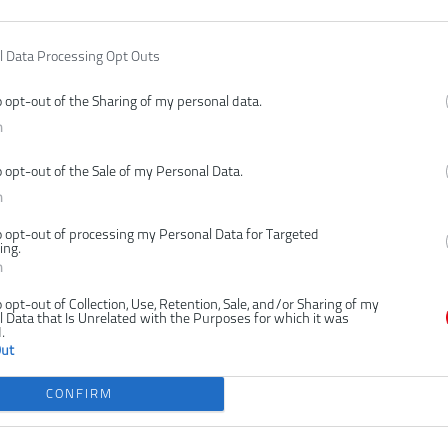
H
K
l Data Processing Opt Outs
Na
P
o opt-out of the Sharing of my personal data.
a
n
Pr
R
o opt-out of the Sale of my Personal Data.
T
n
Vr
o opt-out of processing my Personal Data for Targeted
ing.
n
o opt-out of Collection, Use, Retention, Sale, and/or Sharing of my
 Data that Is Unrelated with the Purposes for which it was
.
Out
CONFIRM