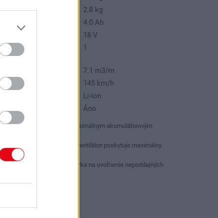
motnosť vrátane aku:
2.8 kg
apacita akumulátora:
4.0 Ah
pätie:
18 V
očet dodávaných
1
kumulátorov:
ietok vzduchu 1:
7.1 m3/m
ýchlosť vzduchu:
145 km/h
yp akumulátora:
Li-ion
átane aku a nabíjačky:
Áno
Ľahká konštrukcia s maximálnym akumulátorovým
komfortom
Vysoko účinný prúdový ventilátor poskytuje maximálny
výkon
Vstavaná odpadová stierka na uvoľnenie nepoddajných
nečistôt a lístia