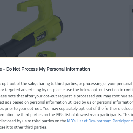
e -
Do Not Process My Personal Information
o opt-out of the sale, sharing to third parties, or processing of your personal
Čí
for targeted advertising by us, please use the below opt-out section to conf
V
lease note that after your opt-out request is processed you may continue se
Ty
ed ads based on personal information utilized by us or personal informatio
E
ies prior to your opt-out. You may separately opt-out of the further disclosu
ormation by third parties on the IAB’s list of downstream participants. This 
Z
disclosed by us to third parties on the
IAB’s List of Downstream Participant
D
ose it to other third parties.
H