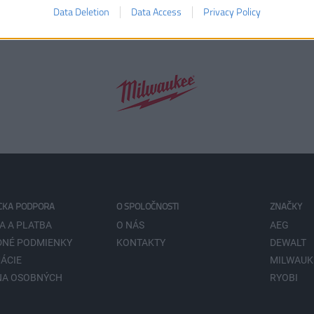
Data Deletion
Data Access
Privacy Policy
CKA PODPORA
O SPOLOČNOSTI
ZNAČKY
A A PLATBA
O NÁS
AEG
NÉ PODMIENKY
KONTAKTY
DEWALT
ÁCIE
MILWAUK
NA OSOBNÝCH
RYOBI
V