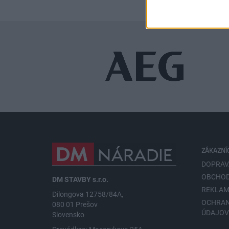
ZÁKAZNÍ
DOPRAV
OBCHOD
DM STAVBY s.r.o.
REKLAM
Dilongova 12758/84A,
OCHRA
080 01 Prešov
ÚDAJO
Slovensko