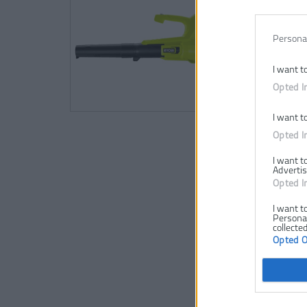
Persona
I want t
Opted I
I want t
Opted I
I want t
Advertis
Opted I
I want t
Personal
collected
Opted 