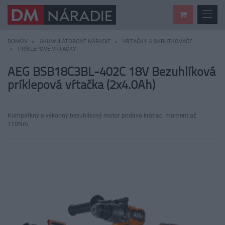
DOMOV
AKUMULÁTOROVÉ NÁRADIE
VŔTAČKY A SKRUTKOVAČE
PRÍKLEPOVÉ VŔTAČKY
AEG BSB18C3BL-402C 18V Bezuhlíková
príklepová vŕtačka (2x4.0Ah)
Kompatkný a výkonný bezuhlíkový motor podáva krútiaci moment až
110Nm.