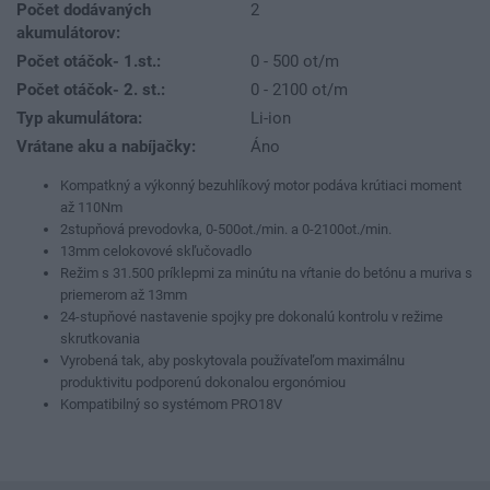
Počet dodávaných
2
akumulátorov:
Počet otáčok- 1.st.:
0 - 500 ot/m
Počet otáčok- 2. st.:
0 - 2100 ot/m
Typ akumulátora:
Li-ion
Vrátane aku a nabíjačky:
Áno
Kompatkný a výkonný bezuhlíkový motor podáva krútiaci moment
až 110Nm
2stupňová prevodovka, 0-500ot./min. a 0-2100ot./min.
13mm celokovové skľučovadlo
Režim s 31.500 príklepmi za minútu na vŕtanie do betónu a muriva s
priemerom až 13mm
24-stupňové nastavenie spojky pre dokonalú kontrolu v režime
skrutkovania
Vyrobená tak, aby poskytovala používateľom maximálnu
produktivitu podporenú dokonalou ergonómiou
Kompatibilný so systémom PRO18V