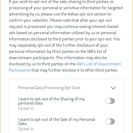
If you wish to opt-out of the sale, sharing to third parties, or
processing of your personal or sensitive information for targeted
advertising by us, please use the below opt-out section to
confirm your selection. Please note that after your opt-out
request is processed you may continue seeing interest-based
ads based on personal information utilized by us or personal
360,00 €
400,00 €
-10%
information disclosed to third parties prior to your opt-out. You
may separately opt-out of the further disclosure of your
personal information by third parties on the IAB’s list of
Dostupnosť:
SKLADOM
downstream participants. This information may also be
disclosed by us to third parties on the
IAB’s List of Downstream
Dostupné tiež ako
Participants
that may further disclose it to other third parties.
BSB18C3BL-
BSB18C3BL-
502C
X02C
Personal Data Processing Opt Outs
I want to opt-out of the Sharing of my
personal data.
Opted In
2 × 5,0 Ah
1 × 2,0 Ah
I want to opt-out of the Sale of my Personal
Data.
Opted In
VLOŽIŤ DO KOŠÍKA