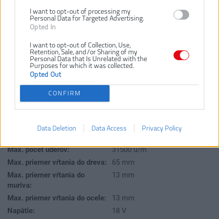
I want to opt-out of processing my
Personal Data for Targeted Advertising.
BSB18C3BL-402C
Číslo produktu:
Opted In
Výrobca:
AEG
I want to opt-out of Collection, Use,
Typ tovaru:
Príklepové vŕtačky
Retention, Sale, and/or Sharing of my
Personal Data that Is Unrelated with the
EAN kód:
4058546362201
Purposes for which it was collected.
Záruka:
24 mesiacov
Opted Out
Dodávaný v:
Taška
CONFIRM
Hmotnosť vrátane aku:
2.4 kg
Kapacita akumulátora:
4.0 Ah
Kapacita skľučovadla:
13 mm
Data Deletion
Data Access
Privacy Policy
Max. moment:
110 Nm
Max. počet úderov:
31500 ú/m
Max. priemer vŕtania do dreva:
65 mm
Max. priemer vŕtania do
13 mm
muriva:
Max. priemer vŕtania do ocele:
13 mm
Napätie:
18 V