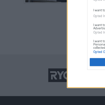
I want t
Opted I
I want t
Advertis
Opted I
I want t
Personal
collected
Opted 