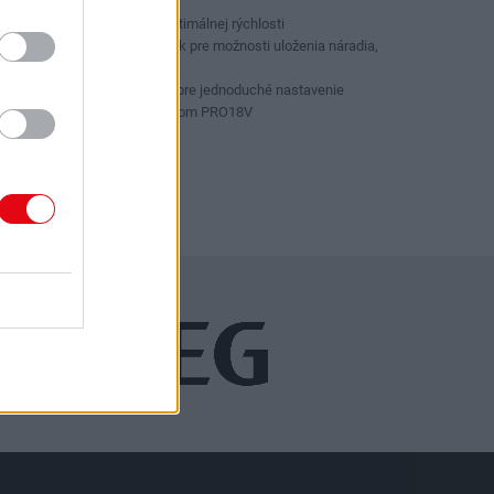
uvoľnení spúšte
7 nastavení pre výber optimálnej rýchlosti
Integrovaný krokvový hák pre možnosti uloženia náradia,
keď sa nepoužíva
Pružinový držiak kazety pre jednoduché nastavenie
Kompatibilný so systémom PRO18V