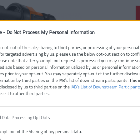
Čí
e -
Do Not Process My Personal Information
V
Ty
o opt-out of the sale, sharing to third parties, or processing of your personal
E
for targeted advertising by us, please use the below opt-out section to conf
lease note that after your opt-out request is processed you may continue se
Z
ed ads based on personal information utilized by us or personal informatio
D
ies prior to your opt-out. You may separately opt-out of the further disclosu
H
ormation by third parties on the IAB’s list of downstream participants. This 
Ma
disclosed by us to third parties on the
IAB’s List of Downstream Participant
ose it to other third parties.
Na
T
Vr
l Data Processing Opt Outs
o opt-out of the Sharing of my personal data.
n