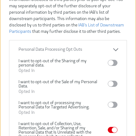
may separately opt-out of the further disclosure of your
personal information by third parties on the IAB’s list of
165,00 €
187,00 €
-12%
downstream participants. This information may also be
disclosed by us to third parties on the
IAB’s List of Downstream
Participants
that may further disclose it to other third parties.
Dostupnosť:
SKLADOM
VLOŽIŤ DO KOŠÍKA
Personal Data Processing Opt Outs
I want to opt-out of the Sharing of my
RY18SPA-0
personal data.
Číslo produktu:
Opted In
Výrobca:
Ryobi
Typ tovaru:
Čerpadlá
I want to opt-out of the Sale of my Personal
Data.
EAN kód:
4892210213853
Opted In
Záruka:
24 mesiacov
I want to opt-out of processing my
Dodávaný v:
Kartón
Personal Data for Targeted Advertising.
Opted In
Hmotnosť (bez aku):
4 kg
Hmotnosť vrátane aku:
4.6 kg
I want to opt-out of Collection, Use,
Retention, Sale, and/or Sharing of my
Napätie:
18 V
Personal Data that Is Unrelated with the