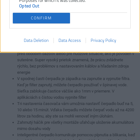
Štandardné vybavenie:
Vypúšťacie koleno s 1
Purposes for which it was collected.
Opted Out
veľkosťou vývodu a poistným
kolíkom, háčik pre montáž na
CONFIRM
stenu a spona
Typ akumulátora:
Li-ion
Vrátane aku a nabíjačky:
Nie
Data Deletion
Data Access
Privacy Policy
Akumulátorové čerpadlo ideálne na zníženie hladiny vody v bazéne
pred obdobím dažďov alebo pre núdzové situácie, ako je povodeň v
suteréne. Super vysoký prietok znamená, že prácu zvládnete
rýchlo, bez problémov s nastavovaním káblov a hľadaním zdroja
energie
V spodnej časti čerpadla je západka na zapnutie a vypnutie filtra.
Keď je filter zapnutý, môžete čerpadlo používať v špinavej vode.
Sieťka zablokuje častice väčšie ako 1mm v priemere. V
aplikáciách s čistou vodou vypnite filter
Tri nastavenia časovača vám umožnia nastaviť čerpadlo buď na 5,
10 alebo 15 minút. Vďaka čerpadlu môžete čerpať vodu až na 4200
litrov za hodinu, aby ste sa mohli venovať iným úlohám.
Zahrnutý háčik pre všetky montáže uľahčuje uloženie akumulátora
mimo dosahu vody
Inteligentné čerpadlo komunikuje pomocou pípnutia a blikania, keď