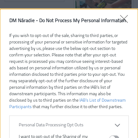
DM Náradie -
Do Not Process My Personal Information
If you wish to opt-out of the sale, sharing to third parties, or
processing of your personal or sensitive information for targeted
146,00 €
advertising by us, please use the below opt-out section to
confirm your selection. Please note that after your opt-out
request is processed you may continue seeing interest-based
ads based on personal information utilized by us or personal
VLOŽIŤ DO KOŠÍKA
information disclosed to third parties prior to your opt-out. You
may separately opt-out of the further disclosure of your
personal information by third parties on the IAB’s list of
RDP18-0
Číslo produktu:
downstream participants. This information may also be
Výrobca:
Ryobi
disclosed by us to third parties on the
IAB’s List of Downstream
Typ tovaru:
Leštičky
Participants
that may further disclose it to other third parties.
EAN kód:
4892210218964
Záruka:
24 mesiacov
Personal Data Processing Opt Outs
Dodávaný v:
Kartón
I want to opt-out of the Sharing of my