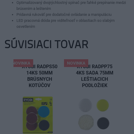
Optimalizovaný dvojrýchlostný spínač pre ľahké prepínanie medzi
brúsením a leštením
Prídavná rukoväť pre dodatočné ovládanie a manipuláciu
LED pracovná dióda pre viditeľnosť v oblastiach so slabým
osvetlením
SÚVISIACI TOVAR
NOVINKA
NOVINKA
RYOBI RADPS50
RYOBI RADPP75
14KS 50MM
4KS SADA 75MM
BRÚSNYCH
LEŠTIACICH
KOTÚČOV
PODLOŽIEK