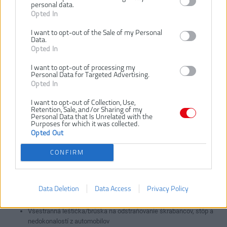
Hmotnosť (bez aku):
1.3 kg
personal data.
Hmotnosť vrátane aku:
1.8 kg
Opted In
Napätie:
18 V
I want to opt-out of the Sale of my Personal
Otáčky bez zaťaženia:
0-2800 / 0-7800 ot/m
Data.
Opted In
Priemer kotúča:
76 mm
Štandardné vybavenie:
leštiaca podložka, vlnená
I want to opt-out of processing my
Personal Data for Targeted Advertising.
podložka, čierna penová
Opted In
podložka, žltá penová
podložka, brúsna podložka,
I want to opt-out of Collection, Use,
brúsny adaptér Roloc, 10ks
Retention, Sale, and/or Sharing of my
Personal Data that Is Unrelated with the
brúsnych papierov (2x zrnitosť
Purposes for which it was collected.
400, 2x zrnitosť 800, 2x
Opted Out
zrnitosť 1200, 2x zrnitosť
CONFIRM
Typ akumulátora:
Li-ion
Typ pohybu:
Rotary Motion
Vrátane aku a nabíjačky:
Nie
Data Deletion
Data Access
Privacy Policy
Závit hriadeľa:
M8
Všestranná leštička/brúska na odstraňovanie škrabancov, stôp a
nedokonalostí z automobilov