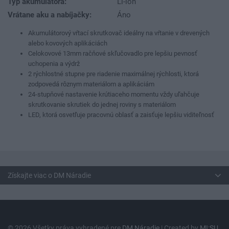
Typ akumulátora:
Li-ion
Vrátane aku a nabíjačky:
Áno
Akumulátorový vŕtací skrutkovač ideálny na vŕtanie v drevených
alebo kovových aplikáciách
Celokovové 13mm račňové skľučovadlo pre lepšiu pevnosť
uchopenia a výdrž
2 rýchlostné stupne pre riadenie maximálnej rýchlosti, ktorá
zodpovedá rôznym materiálom a aplikáciám
24-stupňové nastavenie krútiaceho momentu vždy uľahčuje
skrutkovanie skrutiek do jednej roviny s materiálom
LED, ktorá osvetľuje pracovnú oblasť a zaisťuje lepšiu viditeľnosť
Získajte viac o DM Náradie
© 2026 Všetky práva vyhradené pre
DM Náradie
| Created by
MI:SU