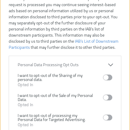
Dostupné tiež ako
request is processed you may continue seeing interest-based
ads based on personal information utilized by us or personal
R18DD3-0
R18DD3-120S
R18DD3-220S
R18DD3-140S
information disclosed to third parties prior to your opt-out. You
may separately opt-out of the further disclosure of your
personal information by third parties on the IAB’s list of
downstream participants. This information may also be
disclosed by us to third parties on the
IAB’s List of Downstream
bez batérie
1 × 2,0 Ah
2 × 2,0 Ah
1 × 4,0 Ah
Participants
that may further disclose it to other third parties.
R18DD3-225S
R18DD3-252S
Personal Data Processing Opt Outs
I want to opt-out of the Sharing of my
personal data.
2 × 2,5 Ah
1 × 2,0 Ah
Opted In
1 × 5,0 Ah
I want to opt-out of the Sale of my Personal
Data.
VLOŽIŤ DO KOŠÍKA
Opted In
I want to opt-out of processing my
Personal Data for Targeted Advertising.
R18DD3-242S
Číslo produktu:
Opted In
Výrobca:
Ryobi