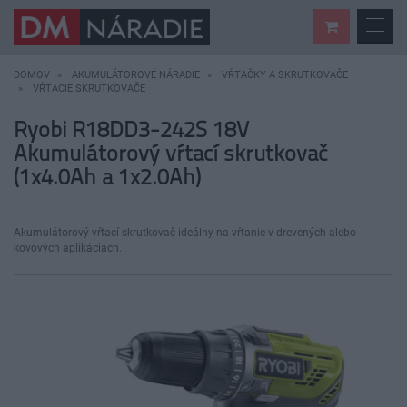
DOMOV
AKUMULÁTOROVÉ NÁRADIE
VŔTAČKY A SKRUTKOVAČE
VŔTACIE SKRUTKOVAČE
Ryobi R18DD3-242S 18V
Akumulátorový vŕtací skrutkovač
(1x4.0Ah a 1x2.0Ah)
Akumulátorový vŕtací skrutkovač ideálny na vŕtanie v drevených alebo
kovových aplikáciách.