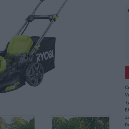
Čí
V
Ty
E
Z
D