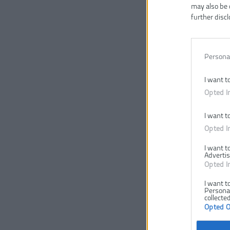
may also be 
further discl
Persona
I want t
Opted I
I want t
Opted I
I want t
Advertis
Opted I
I want t
Personal
collected
Opted 