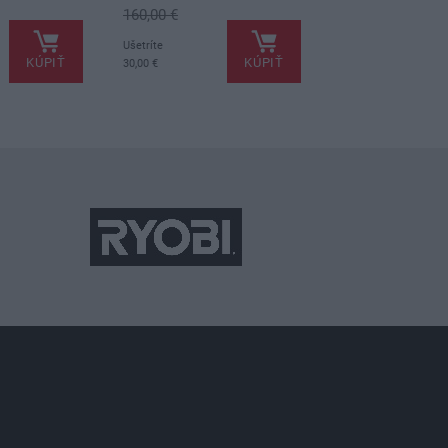
160,00 €
214,23 €
.
.
Ušetríte
Ušetríte
KÚPIŤ
KÚPIŤ
30,00 €
45,23 €