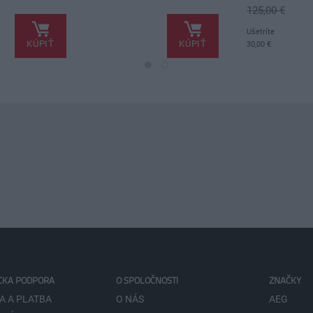
.
125,00 €
.
Ušetríte
KÚPIŤ
KÚPIŤ
30,00 €
CKA PODPORA
O SPOLOČNOSTI
ZNAČKY
A A PLATBA
O NÁS
AEG