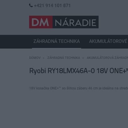
+421 914 101 871
ZÁHRADNÁ TECHNIKA
AKUMULÁTOROVÉ 
DOMOV
ZÁHRADNÁ TECHNIKA
AKUMULÁTOROVÁ ZÁHRADN
Ryobi RY18LMX46A-0 18V ONE+™ b
18V kosačka ONE+™ so šírkou záberu 46 cm je ideálna na stredn