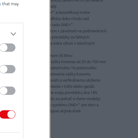
18V kosačka ONE+™ so šírkou záberu 46 cm je ideálna
s
that may
na stredné až veľké záhrady.
2 x 18V akumulátor ONE+™ a bezuhlíkový motor
poskytujú väčší výkon a dlhšiu dobu chodu než
akákoľvek iná kosačka z radu ONE+™.
Automaticky upravuje výkon v závislosti na podmienkach
kosenia, aby šetrila dobu prevádzky za ľahkých
podmienok a poskytovala extra výkon v náročných
podmienkach.
Veľký zberný kôš s objemom 55 litrov.
Jednoduché nastavenie výšky kosenia od 25 do 100 mm
jednou rukou pomocou jedinečného 10-polohového
centrálneho systému nastavenia výšky kosenia.
Vďaka teleskopickej rukoväti a vertikálnemu uloženiu
zaberá kosačka menej miesta v kôlni alebo garáži.
Tento výrobok vyžaduje na svoju prevádzku dva 18V
akumulátory ONE+™ (môže sa jednať o rôzne modely).
Toto náradie je súčasťou systému ONE+™ pre dom a
záhradu a môže byť napájané akýmkoľvek
akumulátorom ONE+™.