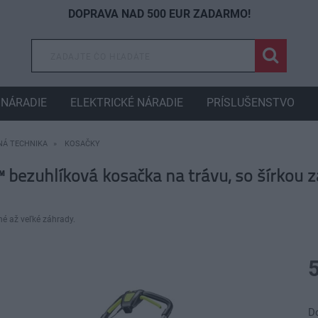
DOPRAVA NAD 500 EUR ZADARMO!
NÁRADIE
ELEKTRICKÉ NÁRADIE
PRÍSLUŠENSTVO
Á TECHNIKA
KOSAČKY
ezuhlíková kosačka na trávu, so šírkou 
é až veľké záhrady.
D