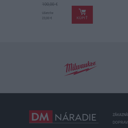
100,00 €
.
.
Ušetríte
KÚPIŤ
23,00 €
ZÁKAZNÍ
DOPRAV