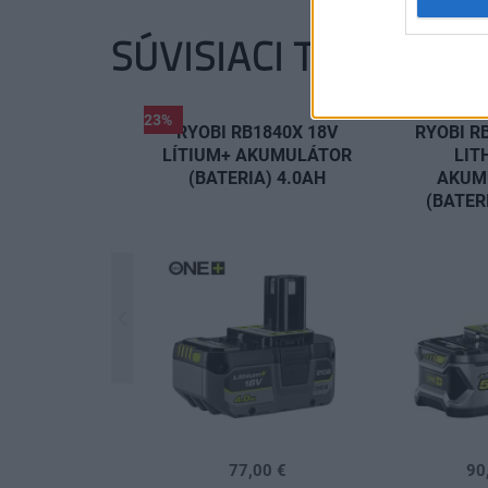
SÚVISIACI TOVAR
-23%
RYOBI RB1840X 18V
RYOBI R
LÍTIUM+ AKUMULÁTOR
LIT
(BATERIA) 4.0AH
AKUM
(BATER
77,00 €
90