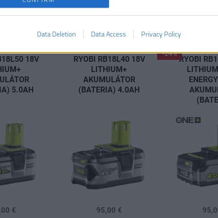
Data Deletion
Data Access
Privacy Policy
-24%
B18L50 18V
RYOBI RB18L40 18V
RYOBI RB1
HIUM+
LITHIUM+
LITHIUM
ULÁTOR
AKUMULÁTOR
ENERGY
IA) 5.0AH
(BATERIA) 4.0AH
AKUMU
(BATE
,00 €
95,00 €
95,0