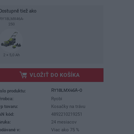
Dostupné tiež ako
RY18LMX46A-
250
2 × 5,0 Ah
VLOŽIŤ DO KOŠÍKA
RY18LMX46A-0
slo produktu:
ýrobca:
Ryobi
p tovaru:
Kosačky na trávu
AN kód:
4892210219251
áruka:
24 mesiacov
odávané v:
Viac ako 75 %