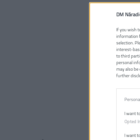
DM Náradi
If you wish t
information 
selection. P
interest-bas
to third part
personal inf
may also be 
further discl
Persona
I want t
Opted I
I want t