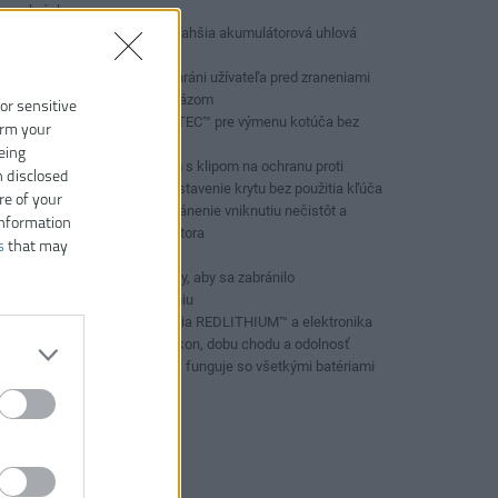
brúske
Najkompaktnejšia a najľahšia akumulátorová uhlová
brúska v rade
Bezpečnostná spojka chráni užívateľa pred zraneniami
spôsobenými spätným rázom
 or sensitive
Integrovaný systém FIXTEC™ pre výmenu kotúča bez
irm your
náradia
eing
Bezkľúčový kryt 125 mm s klipom na ochranu proti
n disclosed
prerezaniu pre rýchle nastavenie krytu bez použitia kľúča
re of your
Integrované sito na zabránenie vniknutiu nečistôt a
information
predĺženie životnosti motora
s
that may
Tenký dizajn rukoväte
Funkcia uzamknutia linky, aby sa zabránilo
automatickému spusteniu
Bezuhlíkový motor, batéria REDLITHIUM™ a elektronika
REDLINK™ poskytujú výkon, dobu chodu a odolnosť
Flexibilný systém batérií: funguje so všetkými batériami
MILWAUKEE® M18™