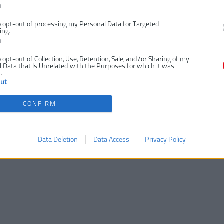
n
o opt-out of processing my Personal Data for Targeted
ing.
n
o opt-out of Collection, Use, Retention, Sale, and/or Sharing of my
 Data that Is Unrelated with the Purposes for which it was
.
Out
CONFIRM
Data Deletion
Data Access
Privacy Policy