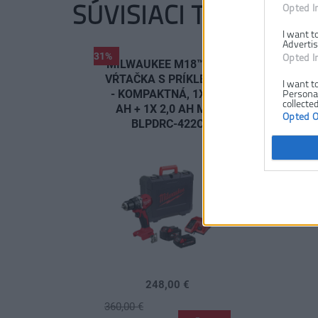
SÚVISIACI TOVAR
Opted I
I want t
Advertis
-31%
Opted I
MILWAUKEE M18™ AKU
VŔTAČKA S PRÍKLEPOM
I want t
- KOMPAKTNÁ, 1X 4,0
Personal
collected
AH + 1X 2,0 AH M18
Opted 
BLPDRC-422C
248,00 €
360,00 €
.