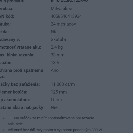
M18 BLSAG125X-0
slo produktu:
ýrobca:
Milwaukee
AN kód:
4058546413934
áruka:
24 mesiacov
rzda:
Nie
odávaný v:
Škatuľa
motnosť vrátane aku:
2.4 kg
x. hĺbka rezania:
33 mm
pätie:
18 V
chrana proti spätnému
Áno
zu:
táčky bez zaťaženia:
11 000 ot/m
riemer kotúča:
125 mm
yp akumulátora:
Li-ion
átane aku a nabíjačky:
Nie
11 000 otáčok za minútu optimalizované pre rezacie
aplikácie
Výkonný bezuhlíkový motor s výkonom podobným 800 W