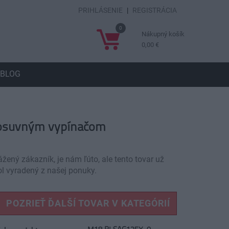
PRIHLÁSENIE
|
REGISTRÁCIA
0
Nákupný košík
0,00 €
BLOG
posuvným vypínačom
žený zákazník, je nám ľúto, ale tento tovar už
ol vyradený z našej ponuky.
POZRIEŤ ĎALŠÍ TOVAR V KATEGÓRIÍ