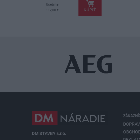
Ušetríte
KÚPIŤ
112,00 €
ZÁKAZNÍ
DOPRAV
OBCHOD
DM STAVBY s.r.o.
REKLAM