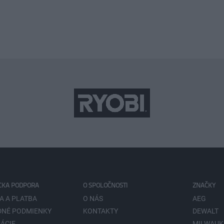
CKA PODPORA
O SPOLOČNOSTI
ZNAČKY
A A PLATBA
O NÁS
AEG
NÉ PODMIENKY
KONTAKTY
DEWALT
ÁCIE
MILWAUK