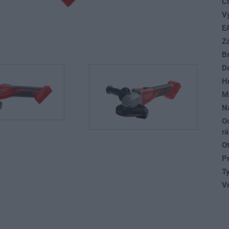
Čí
V
E
Z
B
D
H
Ma
Na
O
rá
O
P
T
Vr