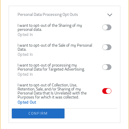
Personal Data Processing Opt Outs
I want to opt-out of the Sharing of my
299,00 €
personal data.
Opted In
I want to opt-out of the Sale of my Personal
Dostupnosť:
DODANIE DO 5-8 DNÍ
Data.
Opted In
VLOŽIŤ DO KOŠÍKA
I want to opt-out of processing my
Personal Data for Targeted Advertising.
Opted In
RWBSB-01
Číslo produktu:
Výrobca:
Ryobi
I want to opt-out of Collection, Use,
Retention, Sale, and/or Sharing of my
EAN kód:
4892210251947
Personal Data that Is Unrelated with the
Purposes for which it was collected.
Záruka:
24 mesiacov
Opted Out
Jediným pohybom premeníte dvojkolesový ručný vozík na pracovný
CONFIRM
stôl – pracujte kdekoľvek, premiestnite čokoľvek.
Veľká pracovná plocha z masívneho dreva s rozmermi 106 × 56 cm
umožňuje pohodlnú prácu aj presné rezanie materiálov.