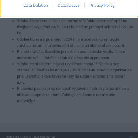
Spoľahlivá konštrukcia unesie až 181 kg, takže zvládne aj ťažké
Data Deletion
Data Access
Privacy Policy
nástroje a materiály. Tento všestranný pracovný stôl bezpečne
udrží aj pokosovú pílu. Pri montáži postupujte podľa návodu.
Vďaka šikovnému dizajnu je možné stôl ľahko premeniť späť na
dvojkolesový ručný vozík, ktorý bezpečne prepraví náklad až do 136
kg.
Odolné kolesá s priemerom 254 mm a oceľová konštrukcia
zaisťujú maximálnu pevnosť a stabilitu pri akomkoľvek použití.
Pre ešte väčšiu flexibilitu je možné spodnú dosku vozíka ľahko
demontovať – uľahčíte si tak skladovanie aj prepravu.
Vďaka prehľadnému návodu zvládnete montáž rýchlo a bez
starostí. Súčasťou balenia je aj RYOBI® LINK stredný organizér na
príslušenstvo a dve závesné lišty na uloženie náradia na dosah
ruky.
Pracovná plocha je na okrajoch vybavená metrickým pravítkom a
uhlovou stupnicou, ktoré uľahčujú značenie a rozvrhnutie
materiálov.
Získajte viac o DM Náradie