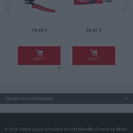
18,68 €
26,47 €
.
.
.
KÚPIŤ
KÚPIŤ
Získajte viac o DM Náradie
© 2026 Všetky práva vyhradené pre
DM Náradie
| Created by
MI:SU