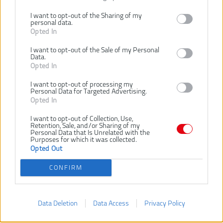
vodiče s rozmermi 0,5 mm², 0,8 mm², 1,5 mm², 2,5
mm², 4 mm², 6
I want to opt-out of the Sharing of my
mm².
personal data.
Hĺbka rezu je ľahko nastaviteľná od 0 do 3 mm pomocou
Opted In
aretovateľnej nastavovacej skrutky.
I want to opt-out of the Sale of my Personal
Vstavaný nástroj na výrobu slučiek na ohýbanie vodičov do slučky.
Data.
Ergonomicky tvarovaná rukoväť a výstupky na kryte zabraňujú
Opted In
skĺznutiu počas práce.
I want to opt-out of processing my
Personal Data for Targeted Advertising.
SÚVISIACI TOVAR
Opted In
I want to opt-out of Collection, Use,
Retention, Sale, and/or Sharing of my
Personal Data that Is Unrelated with the
MILWAUKEE MINI
MILWAUKEE
Purposes for which it was collected.
ŠTIEPACIE KLIEŠTE
ODIZOLOVACÍ
Opted Out
NÁSTROJ
CONFIRM
Data Deletion
Data Access
Privacy Policy