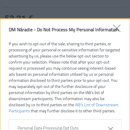
53,21 €
DM Náradie -
Do Not Process My Personal Information
Dostupnosť:
SKLADOM
If you wish to opt-out of the sale, sharing to third parties, or
processing of your personal or sensitive information for targeted
VLOŽIŤ DO KOŠÍKA
advertising by us, please use the below opt-out section to
confirm your selection. Please note that after your opt-out
4932498270
Číslo produktu:
request is processed you may continue seeing interest-based
Výrobca:
Milwaukee
ads based on personal information utilized by us or personal
information disclosed to third parties prior to your opt-out. You
Typ tovaru:
Elektrikárske náradie.
may separately opt-out of the further disclosure of your
EAN kód:
4058546521394
personal information by third parties on the IAB’s list of
Záruka:
24 mesiacov
downstream participants. This information may also be
disclosed by us to third parties on the
IAB’s List of Downstream
Odizolovanie všetkých bežných okrúhlych a plochých káblov.
Participants
that may further disclose it to other third parties.
Štandardná kapacita odizolovania okrúhlych káblov s priemerom
od 6 mm do 13 mm. Štandardné ploché káble do šírky 18 mm.
Automatické prepínanie z okrúhleho na pozdĺžny rez.
Personal Data Processing Opt Outs
Kapacita odizolovania pre všetky štandardné lankové a pevné