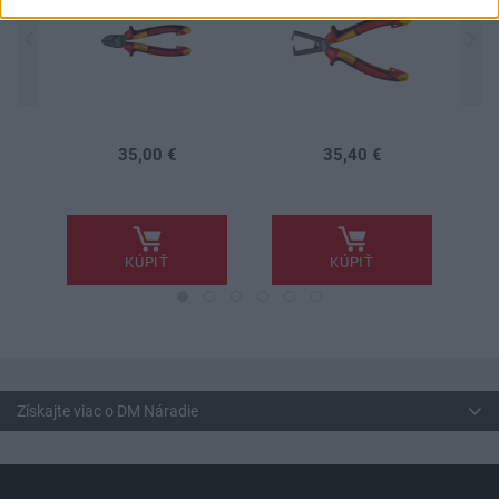
35,00 €
35,40 €
.
.
.
KÚPIŤ
KÚPIŤ
Získajte viac o DM Náradie