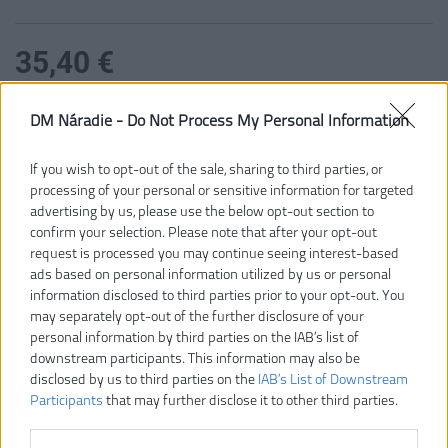
35,40 €
DM Náradie -
Do Not Process My Personal Information
Dostupnosť:
SKLADOM
If you wish to opt-out of the sale, sharing to third parties, or
VLOŽIŤ DO KOŠÍKA
processing of your personal or sensitive information for targeted
advertising by us, please use the below opt-out section to
4932464571
Číslo produktu:
confirm your selection. Please note that after your opt-out
Výrobca:
Milwaukee
request is processed you may continue seeing interest-based
ads based on personal information utilized by us or personal
Typ tovaru:
Elektrikárske náradie.
information disclosed to third parties prior to your opt-out. You
EAN kód:
4058546225162
may separately opt-out of the further disclosure of your
Záruka:
24 mesiacov
personal information by third parties on the IAB’s list of
downstream participants. This information may also be
Náradie s certifikáciou VDE (DIN EN/IEC 60900). Testované na 10
disclosed by us to third parties on the
IAB’s List of Downstream
000 voltov a garantované na 1 000 voltov.
Participants
that may further disclose it to other third parties.
Testované na chlad do -40 °C.
Oceľové čepele sú plne kované, kalené a popúšťané pre najlepšiu