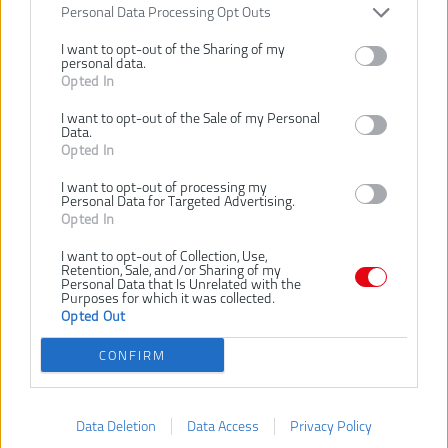
Personal Data Processing Opt Outs
odolnosť. Povrchová úprava zo sivej titánovej ocele je matná a
zaisťuje maximálnu odolnosť proti korózii.
I want to opt-out of the Sharing of my
personal data.
Indukčne kalené rezné hrany na rezanie aj tých najtvrdších
Opted In
materiálov.
I want to opt-out of the Sale of my Personal
Data.
Presne opracovaný kĺb pre maximálny prenos sily s optimálnym
Opted In
pákovým efektom pre jednoduchú a bezproblémovú
prácu.
Ergonomická rukoväť s mäkkou mäkkou rukoväťou pre pohodlnú
I want to opt-out of processing my
manipuláciu a dobrý úchop.
Personal Data for Targeted Advertising.
Opted In
SÚVISIACI TOVAR
I want to opt-out of Collection, Use,
Retention, Sale, and/or Sharing of my
Personal Data that Is Unrelated with the
Purposes for which it was collected.
Opted Out
MILWAUKEE VDE
MILWAUKEE VDE
M
BOČNÉ ŠTIEPACIE
ODIZOLOVACIE
CONFIRM
KLIEŠTE 145MM
KLIEŠTE 160MM
Data Deletion
Data Access
Privacy Policy