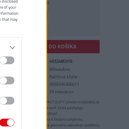
n disclosed
4932480321
4932480324
re of your
information
s
that may
VLOŽIŤ DO KOŠÍKA
4932480316
slo produktu:
ýrobca:
Milwaukee
p tovaru:
Račňové kľúče
AN kód:
4058546406011
áruka:
24 mesiacov
Oceľ SHOCKWAVE™ IMPACT DUTY (chróm-molybdén) je
vysoko kvalitná legovaná oceľ, ktorá poskytuje
maximálnu pevnosť a odolnosť.
Najlepšie uchytenie vďaka 6 bodom uchytenia.
Protišmyková šesťhranná geometria zabraňuje zaobleniu