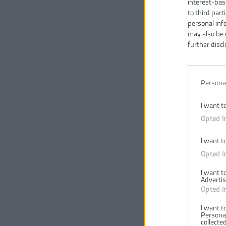
interest-bas
to third part
personal inf
may also be 
further discl
Persona
I want t
Opted I
I want t
Opted I
I want t
Advertis
Opted I
I want t
Personal
collected