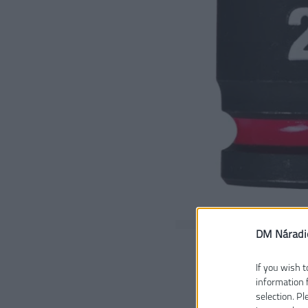
DM Náradi
If you wish t
information 
selection. P