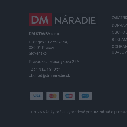
ZÁKAZNÍ
DOPRAV
OBCHOD
DM STAVBY s.r.o.
REKLAM
Dilongova 12758/84A,
OCHRA
080 01 Prešov
ÚDAJO
Slovensko
Prevádkza: Masarykova 25A
+421 914 101 871
obchod@dmnaradie.sk
© 2026 Všetky práva vyhradené pre
DM Náradie
| Creat