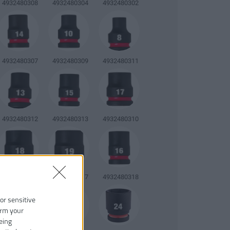
4932480308
4932480304
4932480302
4932480307
4932480309
4932480311
4932480312
4932480313
4932480310
4932480315
4932480317
4932480318
 or sensitive
irm your
eing