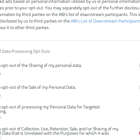
ed ads based on personal information utilized by us or personal informatio
ies prior to your opt-out. You may separately opt-out of the further disclosu
ormation by third parties on the IAB’s list of downstream participants. This 
disclosed by us to third parties on the
IAB’s List of Downstream Participant
ose it to other third parties.
l Data Processing Opt Outs
o opt-out of the Sharing of my personal data.
Čí
n
V
Ty
o opt-out of the Sale of my Personal Data.
E
n
Z
o opt-out of processing my Personal Data for Targeted
ing.
n
o opt-out of Collection, Use, Retention, Sale, and/or Sharing of my
 Data that Is Unrelated with the Purposes for which it was
.