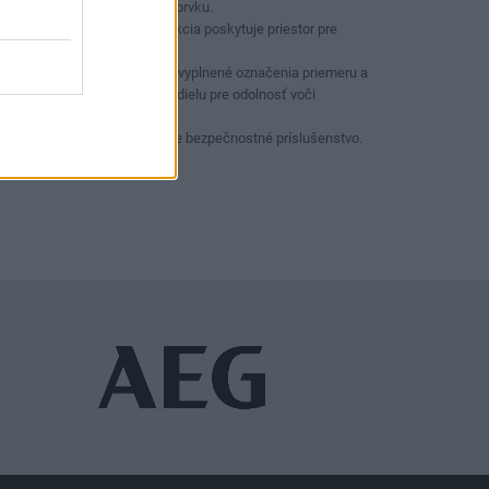
objímky a spojovacieho prvku.
Hlboká stenová konštrukcia poskytuje priestor pre
vyčnievajúce skrutky.
Vyrazené a atramentom vyplnené označenia priemeru a
laserom vyleptané číslo dielu pre odolnosť voči
opotrebovaniu.
Dvojitý otvor a drážka pre bezpečnostné príslušenstvo.