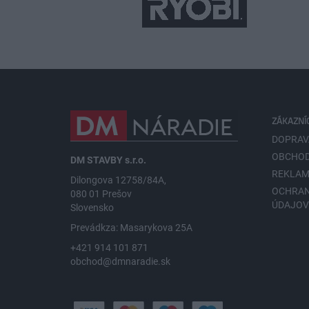
ZÁKAZNÍ
DOPRAV
OBCHOD
DM STAVBY s.r.o.
REKLAM
Dilongova 12758/84A,
OCHRA
080 01 Prešov
ÚDAJO
Slovensko
Prevádkza: Masarykova 25A
+421 914 101 871
obchod@dmnaradie.sk