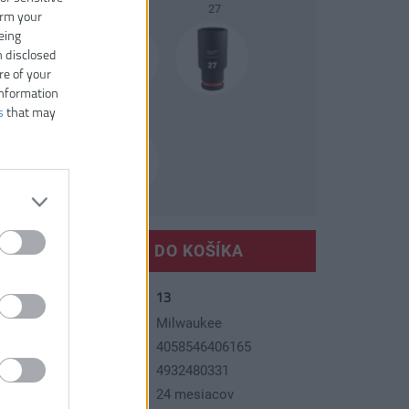
22
24
27
irm your
eing
n disclosed
re of your
information
s
that may
30
32
VLOŽIŤ DO KOŠÍKA
13
slo produktu:
ýrobca:
Milwaukee
AN kód:
4058546406165
N kód:
4932480331
áruka:
24 mesiacov