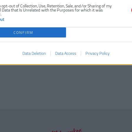
o opt-out of Collection, Use, Retention, Sale, and/or Sharing of my
 Data that Is Unrelated with the Purposes for which it was
.
Out
CONFIRM
Data Deletion
Data Access
Privacy Policy