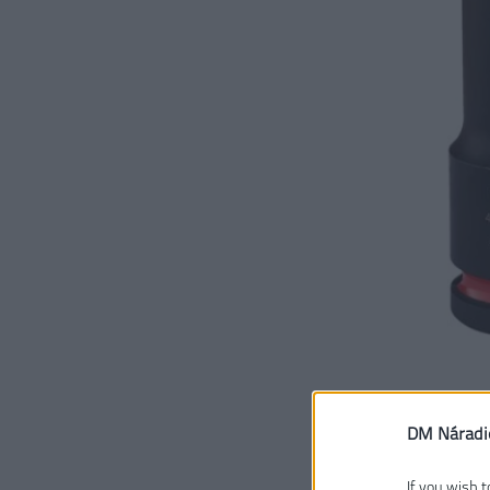
DM Náradi
If you wish t