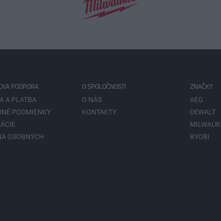
CKA PODPORA
O SPOLOČNOSTI
ZNAČKY
A A PLATBA
O NÁS
AEG
NÉ PODMIENKY
KONTAKTY
DEWALT
ÁCIE
MILWAUK
NA OSOBNÝCH
RYOBI
V