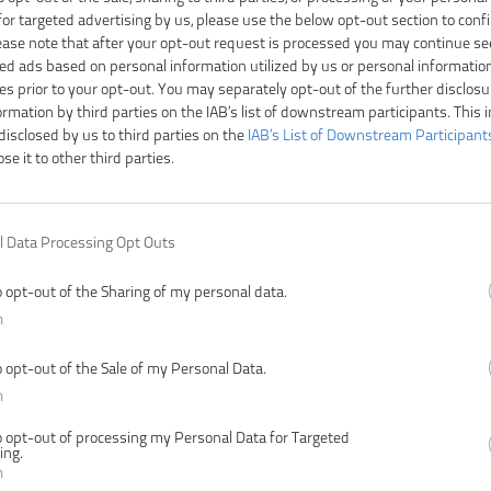
for targeted advertising by us, please use the below opt-out section to conf
lease note that after your opt-out request is processed you may continue se
ed ads based on personal information utilized by us or personal informatio
ies prior to your opt-out. You may separately opt-out of the further disclosu
ormation by third parties on the IAB’s list of downstream participants. This 
disclosed by us to third parties on the
IAB’s List of Downstream Participant
ose it to other third parties.
l Data Processing Opt Outs
o opt-out of the Sharing of my personal data.
n
Čí
o opt-out of the Sale of my Personal Data.
V
n
E
o opt-out of processing my Personal Data for Targeted
P
ing.
n
Z