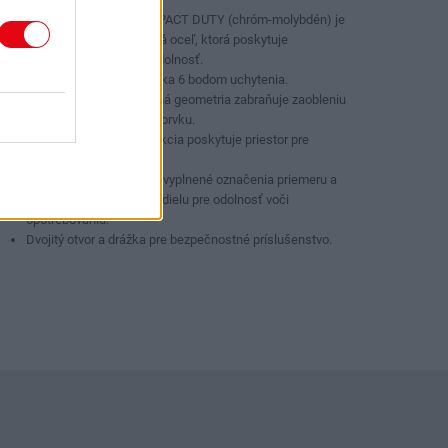
Oceľ SHOCKWAVE™ IMPACT DUTY (chróm-molybdén) je
vysoko kvalitná legovaná oceľ, ktorá poskytuje
maximálnu pevnosť a odolnosť.
Najlepšie uchytenie vďaka 6 bodom uchytenia.
Protišmyková šesťhranná geometria zabraňuje zaobleniu
objímky a spojovacieho prvku.
Hlboká stenová konštrukcia poskytuje priestor pre
vyčnievajúce skrutky.
Vyrazené a atramentom vyplnené označenia priemeru a
laserom vyleptané číslo dielu pre odolnosť voči
opotrebovaniu.
Dvojitý otvor a drážka pre bezpečnostné príslušenstvo.