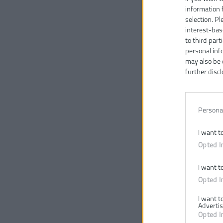
information 
selection. P
interest-bas
to third part
personal inf
may also be 
further discl
Persona
I want t
Opted I
I want t
Opted I
I want t
Advertis
Opted I