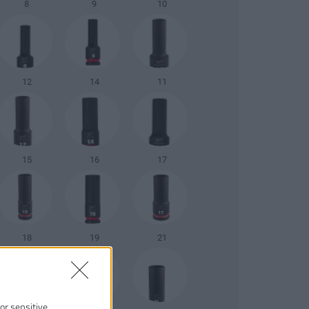
8
9
10
12
14
11
15
16
17
18
19
21
 or sensitive