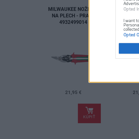
Advertis
MILWAUKEE NOŽNICE
MILWAUK
Opted I
NA PLECH - PRAVÉ
NA PLEC
I want t
4932499014
Personal
collected
Opted 
21,95 €
21
.
.
KÚPIŤ