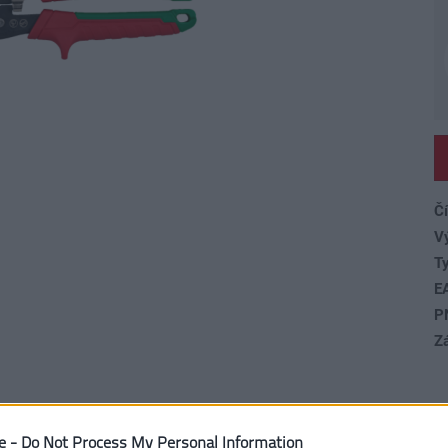
Čí
V
Ty
E
P
Z
e -
Do Not Process My Personal Information