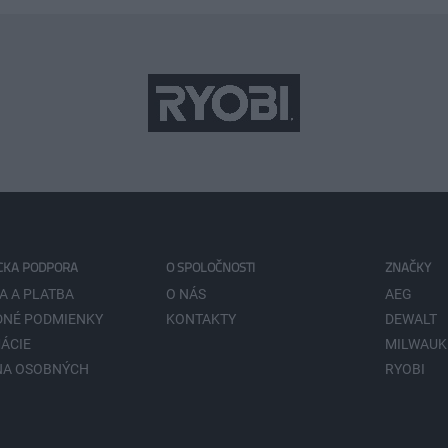
CKA PODPORA
O SPOLOČNOSTI
ZNAČKY
A A PLATBA
O NÁS
AEG
NÉ PODMIENKY
KONTAKTY
DEWALT
ÁCIE
MILWAUK
NA OSOBNÝCH
RYOBI
V