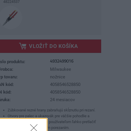
48224537
VLOŽIŤ DO KOŠÍKA
4932499016
slo produktu:
ýrobca:
Milwaukee
p tovaru:
nožnice
AN kód:
4058546528850
N kód:
4058546528850
áruka:
24 mesiacov
Zúbkované rezné hrany zabraňujú skĺznutiu pri rezaní.
Otvory pre palec a ukazovák pre väčšie pohodlie a
menšiu náplň. Umožňujú používateľom ľahko pretlačiť
plech s menším rizikovým porezaním.