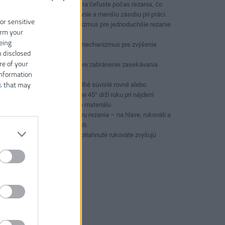
Torzná automaticky otvára čeľuste počas rezania, čo
umožňuje rýchlejšie rezanie a menšiu zásobu pri práci.
 or sensitive
Zložený pákový mechanizmus pre jednoduchšie rezanie
irm your
hrubých materiálov.
eing
Jednoručný uzamykací mechanizmus pre zvýšenie
n disclosed
výnosu na pracovisku.
re of your
Zarovnaný štíhly dizajn pre zabránenie zasekávania
information
materiálu.
s
that may
Odsadené nožnice. Na dlhé súvislé rovné alebo
zakrivené rezy. Odsadenie 45° drží ruku pri nájdení
vzdialenosti od rezaného materiálu
Trojitá identifikácia smeru rezania – na hlave, rukoväti a
farebne odlíšenej rukoväti.
Ergonomické a odolné potiahnuté rukoväte zvyšujú
pohodlie a dlhšie trvajú.