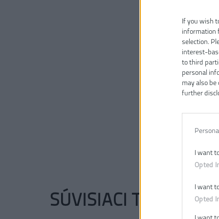
If you wish t
information 
selection. P
interest-bas
to third part
personal inf
may also be 
further discl
Persona
I want t
Opted I
I want t
SÚVISIACI TOVAR
Opted I
I want t