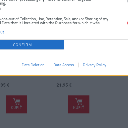
ing.
EE NOŽNICE
MILWAUKEE NOŽNICE
n
H - ROVNÉ
NA PLECH - ĽAVÉ
o opt-out of Collection, Use, Retention, Sale, and/or Sharing of my
 Data that Is Unrelated with the Purposes for which it was
.
Out
CONFIRM
Data Deletion
Data Access
Privacy Policy
,95 €
21,95 €
.
KÚPIŤ
KÚPIŤ