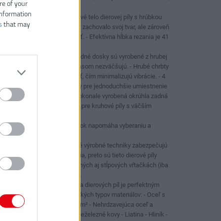
re of your
ako je drevo.
information
Telo dierovej píly - Oceľové telo dierovej píly s hrúbkou
s
that may
1,27 mm je pevné, aby si zachovalo svoj tvar, ale zároveň
má zabudovanú pružnosť. - Efektívna hĺbka rezania je 41
mm.
Dizajn zadnej dosky - Zadné dosky sú vyrobené z hrubej
ocele, takže otvory sa časom nezväčšujú. - Hrubé chrbty
zvyšujú pevnosť a tuhosť, čím minimalizujú vibrácie. - 4
otvory pre unášacie čapy pre jednoduchšie umiestnenie
upínacieho hriadeľa. - Dokonale vyrobená okrúhla zadná
doska, obzvlášť dôležitá pre kruhové píly s väčším
priemerom.
Viacnásobný dizajn drážok napomáha vyberaniu a
vyhadzovaniu jadra.
Použitie - Vysokokvalitné výrobné techniky zabezpečujú
vysokú presnosť otáčania, preto sú tieto dierové píly
vhodné na použitie v ručných aj stĺpových vŕtačkách (iba
s manuálnym posuvom).
Táto vysoko kvalitná rada dierových píl je perfektným
riešením na rezanie všetkých typov materiálov: - Oceľ s
pevnosťou do 1000 N/mm² - Nehrdzavejúca oceľ a
kyselinovzdorná oceľ - Neželezné kovy - Liatina - Hliník -