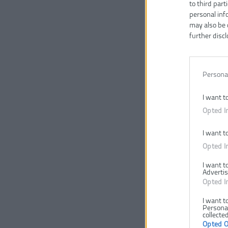
to third part
personal inf
may also be 
further discl
Persona
I want t
Opted I
I want t
Opted I
I want t
Advertis
Opted I
I want t
Personal
collected
Opted 