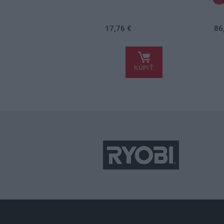
17,76 €
86
.
.
KÚPIŤ