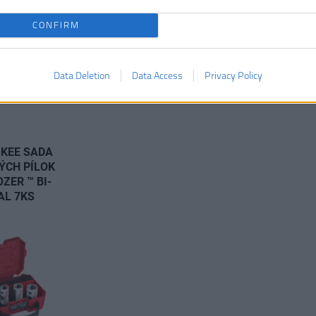
CONFIRM
Data Deletion
Data Access
Privacy Policy
KEE SADA
ÝCH PÍLOK
ZER ™ BI-
AL 7KS