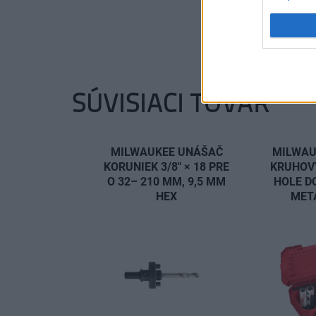
SÚVISIACI TOVAR
MILWAUKEE UNÁŠAČ
MILWAU
KORUNIEK 3/8" × 18 PRE
KRUHOV
O 32– 210 MM, 9,5 MM
HOLE DO
HEX
MET