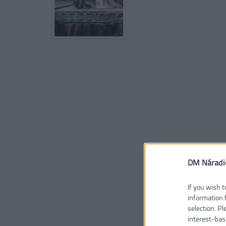
DM Náradi
If you wish t
information 
selection. P
interest-bas