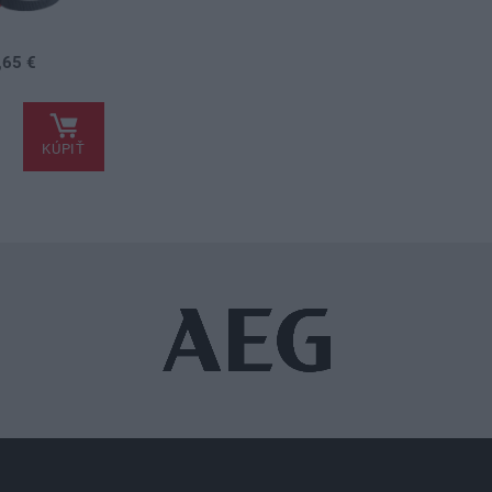
,65 €
KÚPIŤ