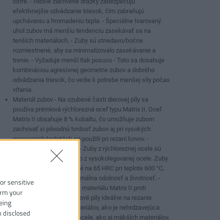
ostré. - Hlbšie zakrivené drážky zabezpečujú
efektívnejšie odvádzanie triesok, čím zabraňujú
upchávaniu a hromadeniu tepla. - Špeciálne tvarovaný
uhol zubov má menšiu tendenciu zasekávať sa na
tenších materiáloch. - Zuby sú striedavo/bočne
rozmiestnené, aby sa minimalizovalo zasekávanie a
trenie. - Vyžaduje menší tlak posuvu - Toto sa dosahuje
kombináciou agresívnej geometrie zubov a dobrého
odvádzania triesok, čo vedie k potrebe menšej sily počas
vŕtania.
Materiál zubov - Na ozubené časti dierovej píly sa
používa prémiová rýchlorezná oceľ typu Matrix II. Oceľ
Matrix II obsahuje 8 % kobaltu, čo umožňuje zubom
zachovať si pôvodnú tvrdosť zubov aj pri vysokých
pracovných teplotách pri použití pri rezaní kovov. -
Bimetalová konštrukcia - Zuby z rýchloreznej ocele sú
laserom navarené na telo z vysokolegovanej ocele. Zuby
sú potom vákuovo kalené na 65 HRC pri teplote 600 °C,
aby sa zabezpečila maximálna odolnosť a životnosť. -
 or sensitive
Vďaka vysokej odolnosti materiálu Matrix II proti
irm your
opotrebeniu sú tieto dierové píly ideálne na rezanie
eing
náročných a tvrdých materiálov, ako je nehrdzavejúca
n disclosed
oceľ a kyselinovzdorné ocele, ako aj mäkších materiálov,