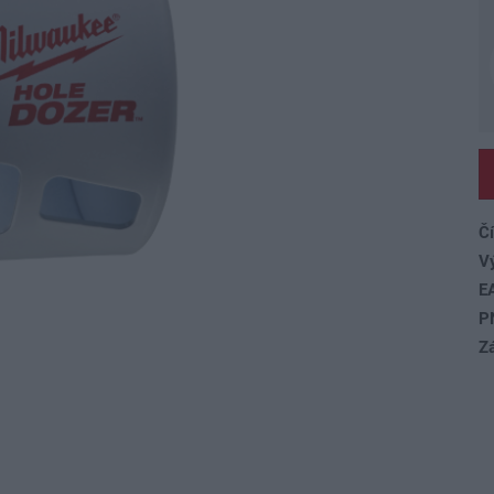
Čí
V
E
P
Z