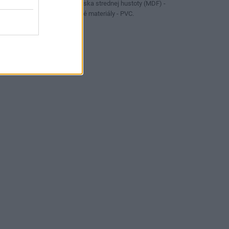
Drevo - Drevovláknitá doska strednej hustoty (MDF) -
Sadrokartón - Sendvičové materiály - PVC.