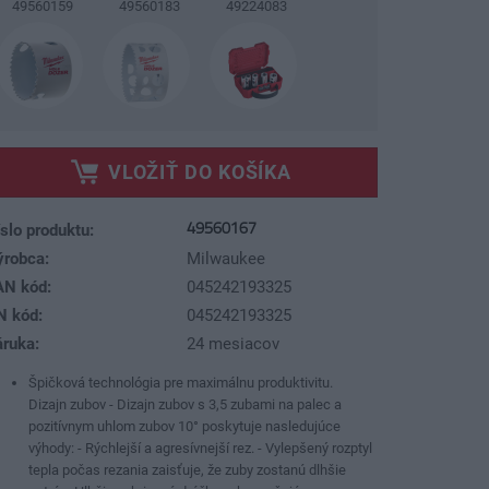
49560159
49560183
49224083
VLOŽIŤ DO KOŠÍKA
49560167
slo produktu:
ýrobca:
Milwaukee
AN kód:
045242193325
N kód:
045242193325
áruka:
24 mesiacov
Špičková technológia pre maximálnu produktivitu.
Dizajn zubov - Dizajn zubov s 3,5 zubami na palec a
pozitívnym uhlom zubov 10° poskytuje nasledujúce
výhody: - Rýchlejší a agresívnejší rez. - Vylepšený rozptyl
tepla počas rezania zaisťuje, že zuby zostanú dlhšie