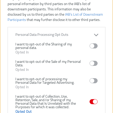
personal information by third parties on the IAB’s list of
downstream participants. This information may also be
disclosed by us to third parties on the
IAB’s List of Downstream
Participants
that may further disclose it to other third parties.
89,90 €
Personal Data Processing Opt Outs
Dostupnosť:
SKLADOM
I want to opt-out of the Sharing of my
personal data.
Opted In
VLOŽIŤ DO KOŠÍKA
I want to opt-out of the Sale of my Personal
Data.
R18CS115-0
Číslo produktu:
Opted In
Výrobca:
Ryobi
I want to opt-out of processing my
Typ tovaru:
Kotučové píly
Personal Data for Targeted Advertising.
Opted In
EAN kód:
4892210256652
PN kód:
4892210256652
I want to opt-out of Collection, Use,
Retention, Sale, and/or Sharing of my
Záruka:
24 mesiacov
Personal Data that Is Unrelated with the
Purposes for which it was collected.
Dodávané v:
Kartón
Opted Out