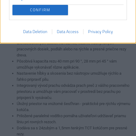
Hmotnosť (bez aku):
1.6 kg
Napätie:
18 V
CONFIRM
Typ akumulátora:
Li-ion
Vrátane aku a nabíjačky:
Nie
Data Deletion
Data Access
Privacy Policy
Okružná píla 115 mm ideálna na presné rovné rezy, skracovanie
drevotrieskových dosiek na rozmer, rezanie kuchynských
pracovných dosiek, podláh alebo na rýchle a presné priečne rezy
dreva.
Pôsobivá kapacita rezu 40 mm pri 90 °, 28 mm pri 45 ° vám
umožňuje vykonávať rôzne aplikácie.
Nastavenie hĺbky a skosenia bez nástrojov umožňuje rýchlo a
ľahko pripraviť pílu.
Integrovaný vývod prachu odvádza prach preč z vášho pracovného
priestoru a umožňuje vám pracovať v prostredí bez prachu po
pripojení k vysávaču.
Úložný priestor na vnútorné šesťhran - praktické pre rýchlu výmenu
kotúča.
Priložené paralelné vodítko pomáha užívateľovi udržiavať priamu
líniu pri rovných rezoch.
Dodáva sa s 24zubým a 1,5mm tenkým TCT kotúčom pre presné
rezy.