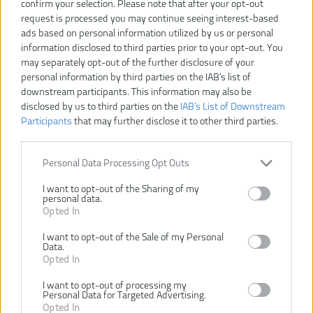
confirm your selection. Please note that after your opt-out
request is processed you may continue seeing interest-based
R18MT-0
Číslo produktu:
ads based on personal information utilized by us or personal
information disclosed to third parties prior to your opt-out. You
Výrobca:
Ryobi
may separately opt-out of the further disclosure of your
Typ tovaru:
Multifunkčné náradie
personal information by third parties on the IAB’s list of
EAN kód:
4892210136534
downstream participants. This information may also be
Záruka:
24 mesiacov
disclosed by us to third parties on the
IAB’s List of Downstream
Participants
that may further disclose it to other third parties.
Hmotnosť vrátane aku:
1.4 kg
Napätie:
18 V
Oscilačná frekvencia:
10000 - 20000 k/mi
Personal Data Processing Opt Outs
Oscilačný uhol:
3.2°
I want to opt-out of the Sharing of my
Vrátane aku a nabíjačky:
Nie
personal data.
Opted In
Univerzálne viacúčelové náradie, ktoré reže sadrokartón, kov, drevo,
plasty, kompozitné materiály a mnoho iných materiálov, tiež brúsia
I want to opt-out of the Sale of my Personal
Data.
najjemnejšie detaily
Opted In
Zanorovací kotúč jednoducho prereže akýkoľvek materiál alebo
reže po povrchu bez jeho poškodenia
I want to opt-out of processing my
Päťpolohová otočná hlava umožňuje ešte jednoduchšie rezanie a
Personal Data for Targeted Advertising.
pieskovanie v ťažko prístupných miestach
Opted In