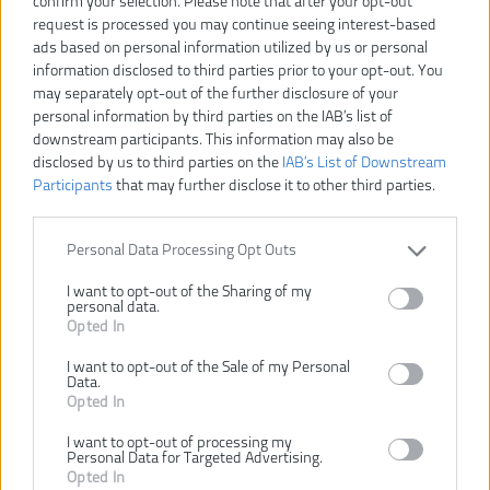
confirm your selection. Please note that after your opt-out
request is processed you may continue seeing interest-based
Typ tovaru:
Ventilátory
ads based on personal information utilized by us or personal
EAN kód:
4892210184481
information disclosed to third parties prior to your opt-out. You
PN kód:
5133004712
may separately opt-out of the further disclosure of your
Záruka:
24 mesiacov
personal information by third parties on the IAB’s list of
downstream participants. This information may also be
Dodávaný v:
Kartón
disclosed by us to third parties on the
IAB’s List of Downstream
Hmotnosť (bez aku):
6.7 kg
Participants
that may further disclose it to other third parties.
Hmotnosť vrátane aku:
7.2 kg
Napätie:
18 V
Personal Data Processing Opt Outs
Počet otáčok ventilátora:
550/800/1050 ot/m
Priemer kefovej hlavy:
45 cm
I want to opt-out of the Sharing of my
personal data.
Rýchlosť vzduchu 1:
3.4 km/h
Opted In
Rýchlosť vzduchu 2:
4.2 km/h
I want to opt-out of the Sale of my Personal
Rýchlosť vzduchu 3:
4.8 km/h
Data.
Vrátane aku a nabíjačky:
Nie
Opted In
Akumulátorový ventilátor je ideálny na použitie v čerstvo
I want to opt-out of processing my
Personal Data for Targeted Advertising.
vymaľovaných miestnostiach, automobilových garážach a dielňach
Opted In
Bubon s priemerom 45cm pre maximálne prúdenie vzduchu a