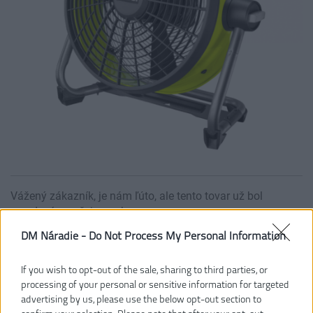
Vážený zákazník, je nám ľúto, ale tento tovar už bol
vyradený z našej ponuky.
DM Náradie -
Do Not Process My Personal Information
POZRIEŤ ĎALŠÍ TOVAR V KATEGÓRIÍ
If you wish to opt-out of the sale, sharing to third parties, or
processing of your personal or sensitive information for targeted
R18F5-0
Číslo produktu:
advertising by us, please use the below opt-out section to
Výrobca:
Ryobi