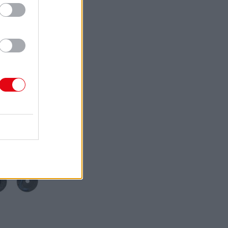
25 CIEVKY
NE+™ AKU
 KOSAČKY
TRUNOU (3
)