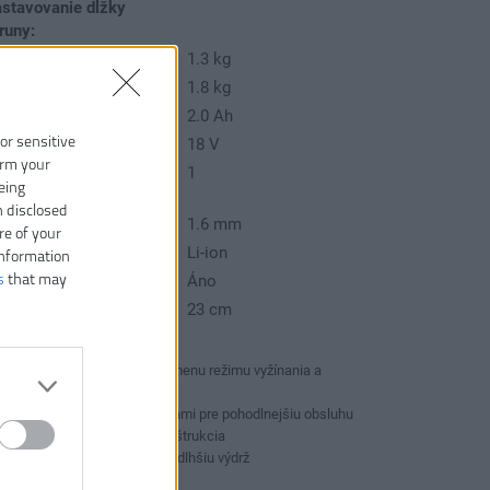
astavovanie dĺžky
runy:
motnosť (bez aku):
1.3 kg
motnosť vrátane aku:
1.8 kg
apacita akumulátora:
2.0 Ah
 or sensitive
pätie:
18 V
irm your
očet dodávaných
1
eing
kumulátorov:
n disclosed
runa:
1.6 mm
re of your
yp akumulátora:
Li-ion
information
s
that may
átane aku a nabíjačky:
Áno
ber:
23 cm
Šírka záberu 23cm
EasyEdge™ pre rýchlu zmenu režimu vyžínania a
zastrihovania
Dizajn s dvoma rukoväťami pre pohodlnejšiu obsluhu
Kompaktná a ľahká konštrukcia
Celokovový výložník pre dlhšiu výdrž