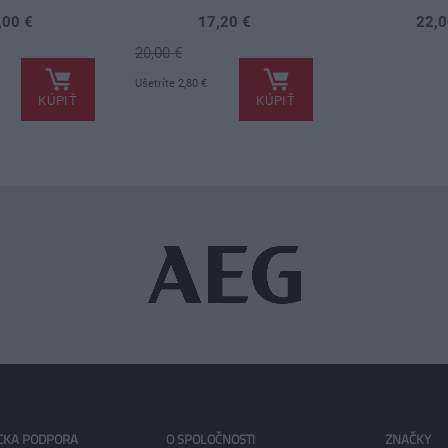
,00 €
17,20 €
22,0
20,00 €
.
.
Ušetríte 2,80 €
KÚPIŤ
KÚPIŤ
CKA PODPORA
O SPOLOČNOSTI
ZNAČKY