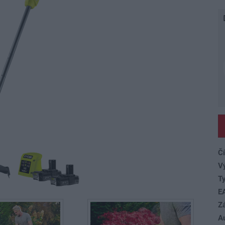
Čí
V
Ty
E
Z
A