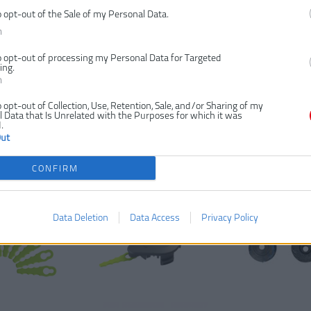
o opt-out of the Sale of my Personal Data.
n
o opt-out of processing my Personal Data for Targeted
ing.
n
-14%
o opt-out of Collection, Use, Retention, Sale, and/or Sharing of my
AC158 10KS
RYOBI RAC155 10KS
RYOBI RAC1
 Data that Is Unrelated with the Purposes for which it was
NÁHRADNÝCH
SADA HD KOTÚČOV A
DO 18V O
.
Out
PRE RAC155
NOŽOV
STRUNOVEJ
AC157
S 1.6MM S
KS
CONFIRM
Data Deletion
Data Access
Privacy Policy