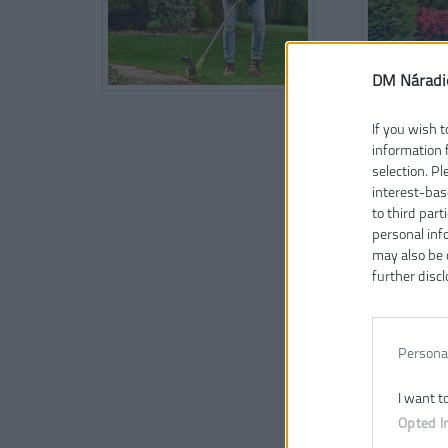
DM Náradi
If you wish t
information 
selection. P
interest-bas
to third part
personal inf
may also be 
further discl
Persona
I want t
Opted I