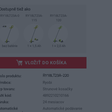
Dostupné tiež ako
RY18LT23A-0
RY18LT23A-
RY18LT23A-
115
120
bez batérie
1 × 1,5 Ah
1 × 2,0 Ah
VLOŽIŤ DO KOŠÍKA
RY18LT23A-220
slo produktu:
ýrobca:
Ryobi
p tovaru:
Strunové kosačky
AN kód:
4892210210166
áruka:
24 mesiacov
utomatické
Automatické podávanie