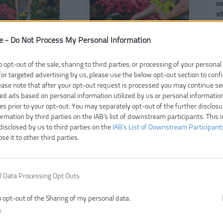
n
st
H
e -
Do Not Process My Personal Information
H
K
o opt-out of the sale, sharing to third parties, or processing of your personal
Na
for targeted advertising by us, please use the below opt-out section to conf
P
lease note that after your opt-out request is processed you may continue se
a
ed ads based on personal information utilized by us or personal informatio
St
ies prior to your opt-out. You may separately opt-out of the further disclosu
T
ormation by third parties on the IAB’s list of downstream participants. This 
disclosed by us to third parties on the
IAB’s List of Downstream Participant
Vr
ose it to other third parties.
Zá
l Data Processing Opt Outs
o opt-out of the Sharing of my personal data.
n