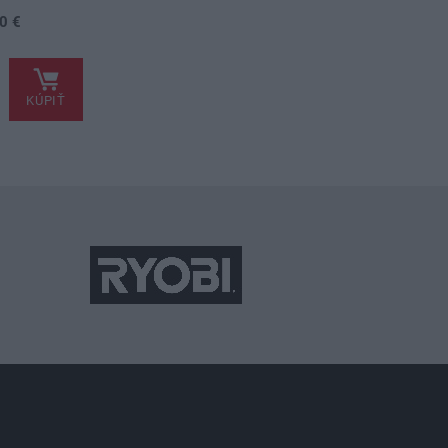
0 €
KÚPIŤ