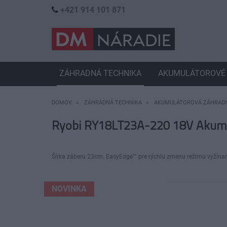
+421 914 101 871
ZÁHRADNÁ TECHNIKA
AKUMULÁTOROVÉ 
DOMOV
ZÁHRADNÁ TECHNIKA
AKUMULÁTOROVÁ ZÁHRADN
Ryobi RY18LT23A-220 18V Akumul
Šírka záberu 23cm. EasyEdge™ pre rýchlu zmenu režimu vyžínan
NOVINKA